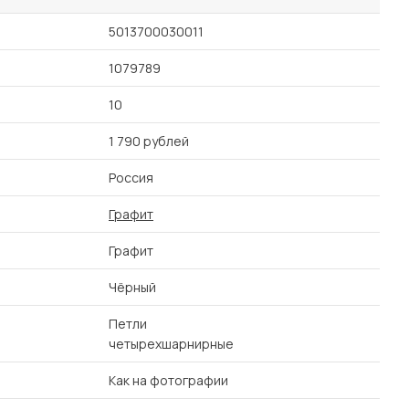
5013700030011
1079789
10
1 790 рублей
Россия
Графит
Графит
Чёрный
Петли
четырехшарнирные
Как на фотографии