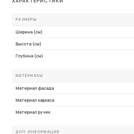
ХАРАКТЕРИСТИКИ
Столы и стулья
Шкафы и стеллажи
РАЗМЕРЫ
Комоды и тумбы
Ширина (см)
Вешалки и обувницы
Высота (см)
Гарнитуры
Глубина (см)
Пос
МАТЕРИАЛЫ
Материал фасада
Материал каркаса
Материал ручек
ДОП. ИНФОРМАЦИЯ