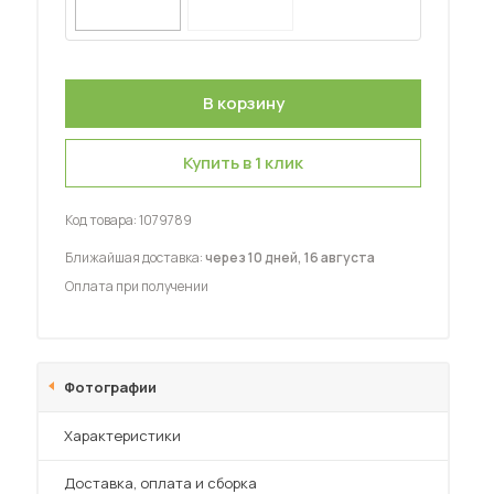
Шкафы-купе для дачи
Купить в 1 клик
 мебель для гостиных
Код товара:
1079789
Ближайшая доставка:
через 10 дней, 16 августа
Оплата при получении
Фотографии
Характеристики
Преимущества
Доставка, оплата и сборка