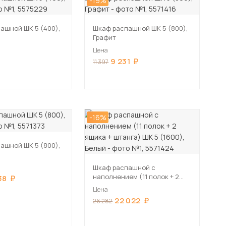
-19%
ашной ШК 5 (400),
Шкаф распашной ШК 5 (800),
Графит
Цена
9 231
11 397
-16%
ашной ШК 5 (800),
Шкаф распашной с
наполнением (11 полок + 2
38
ящика + штанга) ШК 5 (1600),
Цена
Белый
22 022
26 282