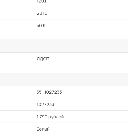
120.1
221.6
50.6
ЛДСП
55_1027233
1027233
1 790 рублей
Белый