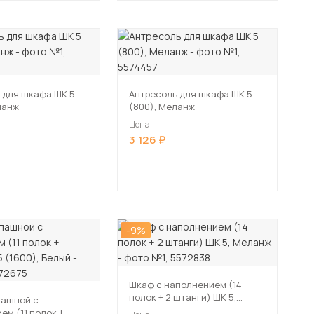
 для шкафа ШК 5
Антресоль для шкафа ШК 5
ланж
(800), Меланж
Цена
3 126
-9%
Шкаф с наполнением (14
полок + 2 штанги) ШК 5,
пашной с
Меланж
ем (11 полок +