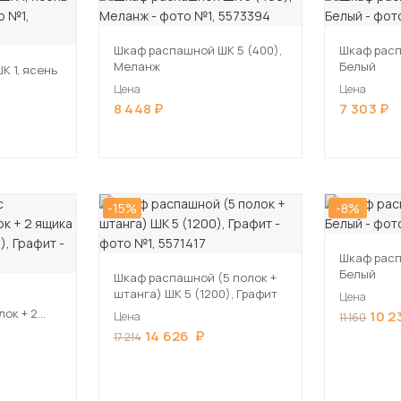
Шкаф распашной ШК 5 (400),
Шкаф расп
Меланж
Белый
К 1, ясень
Цена
Цена
8 448
7 303
-15%
-8%
Шкаф расп
Белый
Шкаф распашной (5 полок +
штанга) ШК 5 (1200), Графит
Цена
ок + 2
10 2
Цена
11 160
 5 (1200),
14 626
17 214