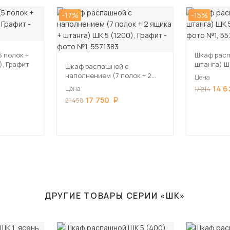
-17%
-15%
 полок +
Шкаф расп
), Графит
штанга) Ш
Шкаф распашной с
наполнением (7 полок + 2
Цена
ящика + штанга) ШК 5 (1200),
14 6
Цена
17 214
Графит
17 750
21 458
ДРУГИЕ ТОВАРЫ СЕРИИ «ШК»