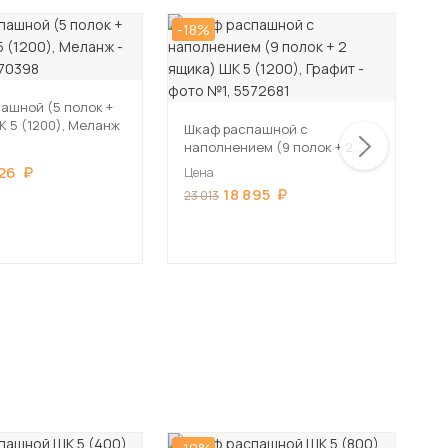
-18%
-1
ашной (5 полок +
К 5 (1200), Меланж
Шкаф распашной с
Ш
наполнением (9 полок + 2
н
ящика) ШК 5 (1200), Графит
ш
26
Цена
Ц
18 895
23 013
1