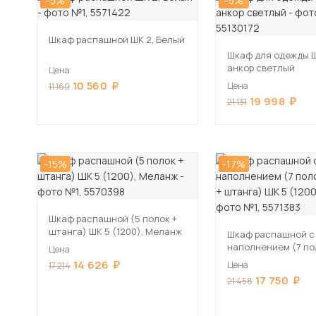
-5%
-5%
Шкаф распашной ШК 2, Белый
Шкаф для одежды Ш
анкор светлый
Цена
10 560
Цена
11 160
19 998
21 131
-15%
-17%
Шкаф распашной (5 полок +
штанга) ШК 5 (1200), Меланж
Шкаф распашной с
наполнением (7 пол
Цена
ящика + штанга) ШК
14 626
Цена
17 214
Графит
17 750
21 458