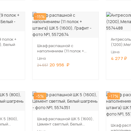
-15%
 полок +
Антресоль
), Белый
(1200),Ме
Шкаф распашной с
наполнением (11 полок +
Цена
штанга) ШК 5 (1600), Графит
4 277
Цена
20 956
24 657
-5%
-17%
 5 (800),
Шкаф распашной ШК 5 (1600),
елый
Цемент светлый, Белый
Шкаф рас
шагрень
наполнени