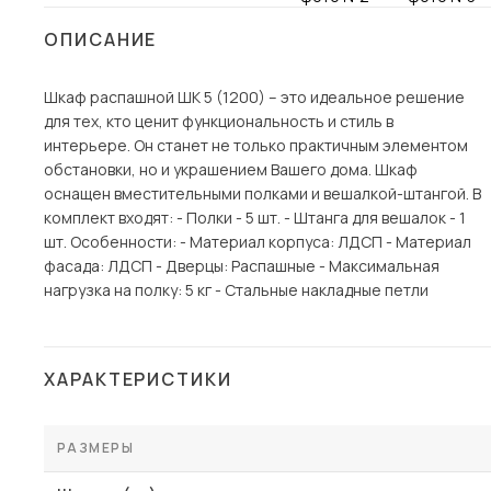
Столы и стулья
ОПИСАНИЕ
Шкафы и стеллажи
Шкаф распашной ШК 5 (1200) – это идеальное решение
Комоды и тумбы
для тех, кто ценит функциональность и стиль в
Вешалки и обувницы
интерьере. Он станет не только практичным элементом
Гарнитуры
обстановки, но и украшением Вашего дома. Шкаф
оснащен вместительными полками и вешалкой-штангой. В
Пос
комплект входят: - Полки - 5 шт. - Штанга для вешалок - 1
шт. Особенности: - Материал корпуса: ЛДСП - Материал
фасада: ЛДСП - Дверцы: Распашные - Максимальная
нагрузка на полку: 5 кг - Стальные накладные петли
ХАРАКТЕРИСТИКИ
РАЗМЕРЫ