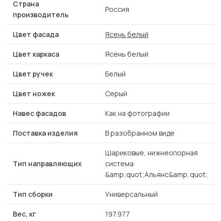
Страна
Россия
производитель
Цвет фасада
Ясень белый
Цвет каркаса
Ясень белый
Цвет ручек
Белый
Цвет ножек
Серый
Навес фасадов
Как на фотографии
Поставка изделия
В разобранном виде
Шариковые, нижнеопорная
Тип направляющих
система
&amp;quot;Альянс&amp;quot;
Тип сборки
Универсальный
Вес, кг
197.977