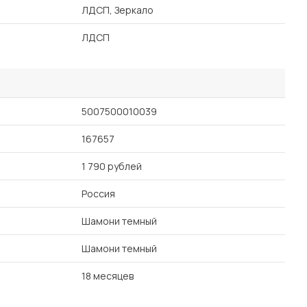
ЛДСП, Зеркало
ЛДСП
5007500010039
167657
1 790 рублей
Россия
Шамони темный
Шамони темный
18 месяцев