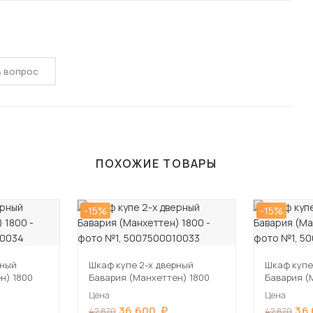
ь вопрос
ПОХОЖИЕ ТОВАРЫ
-15%
-15%
рный
Шкаф купе 2-х дверный
Шкаф купе
н) 1800
Бавария (Манхеттен) 1800
Бавария (
Цена
Цена
36 600
36
42 870
42 870