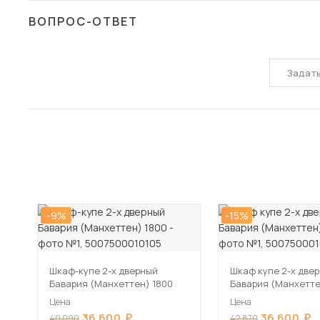
ВОПРОС-ОТВЕТ
Задат
-9%
-15%
Шкаф-купе 2-х дверный
Шкаф купе 2-х две
Бавария (Манхеттен) 1800
Бавария (Манхетте
Цена
Цена
36 600
36 600
40 090
42 870