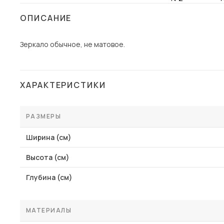
Столы и стулья
ОПИСАНИЕ
Шкафы и стеллажи
Зеркало обычное, не матовое.
Комоды и тумбы
Вешалки и обувницы
Гарнитуры
ХАРАКТЕРИСТИКИ
Пос
РАЗМЕРЫ
Ширина (см)
Высота (см)
Глубина (см)
МАТЕРИАЛЫ