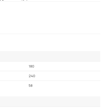
Посмотреть все шкафы
Посмотреть все кровати
Посмотреть все диваны
Все товары распродажи
Посмотреть всю
мотреть все кухни и столовые группы
180
240
58