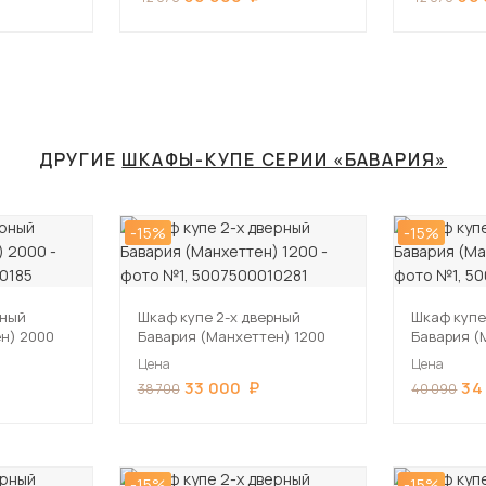
ДРУГИЕ
ШКАФЫ-КУПЕ СЕРИИ «БАВАРИЯ»
-15%
-15%
рный
Шкаф купе 2-х дверный
Шкаф купе
н) 2000
Бавария (Манхеттен) 1200
Бавария (
Цена
Цена
33 000
34
38 700
40 090
-15%
-15%