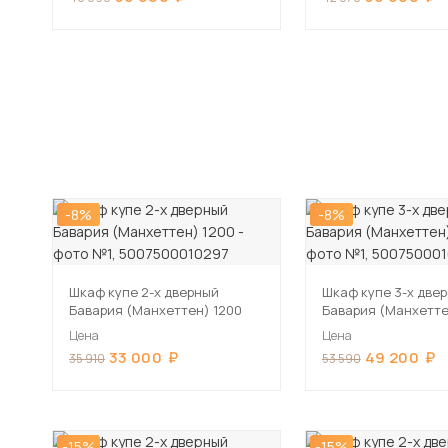
-8%
-8%
Шкаф купе 2-х дверный
Шкаф купе 3-х две
Бавария (Манхеттен) 1200
Бавария (Манхетте
Цена
Цена
33 000
49 200
35 910
53 590
-15%
-15%