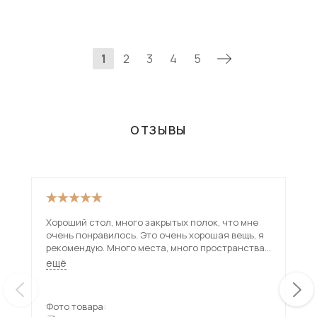
1
2
3
4
5
ОТЗЫВЫ
Хороший стол, много закрытых полок, что мне
Сто
очень понравилось. Это очень хорошая вещь, я
оче
рекомендую. Много места, много пространства
неб
для разных вещей и ничего не будет валяться в
Мне
ещё
ещ
хаосе.
кач
Фото товара:
Фот