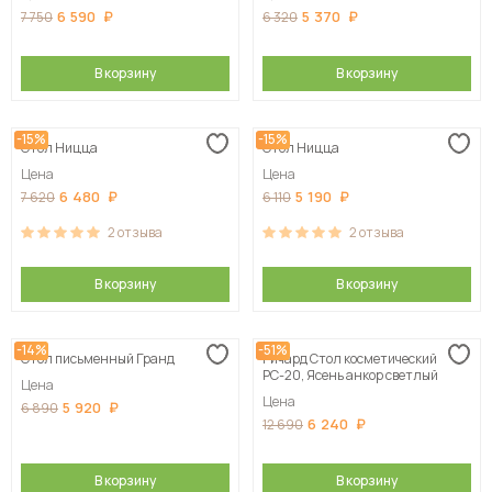
6 590
5 370
7 750
6 320
В корзину
В корзину
-15%
-15%
Стол Ницца
Стол Ницца
Цена
Цена
6 480
5 190
7 620
6 110
2
отзыва
2
отзыва
В корзину
В корзину
-14%
-51%
Стол письменный Гранд
Ричард Стол косметический
РС-20, Ясень анкор светлый
Цена
Цена
5 920
6 890
6 240
12 690
В корзину
В корзину