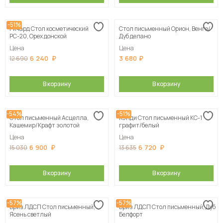
-51%
Ричард Стол косметический
Стол письменный Орион, Венге/
РС-20, Орех донской
Дуб делано
Цена
Цена
6 240
3 680
12 690
В корзину
В корзину
-54%
-51%
Стол письменный Асцелла,
Кэнди Стол письменный КС-1
Кашемир/Крафт золотой
графит/белый
Цена
Цена
6 900
6 720
15 030
13 635
В корзину
В корзину
-57%
-57%
Бриз ЛДСП Стол письменный,
Бриз ЛДСП Стол письменный, Дуб
Ясень светлый
Белфорт