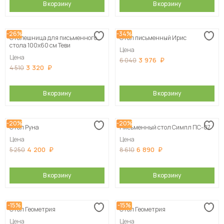
В корзину
В корзину
-26%
-34%
Столешница для письменного
Стол письменный Ирис
стола 100х60 см Теви
Цена
Цена
3 976
6 040
3 320
4 510
В корзину
В корзину
-20%
-20%
Стол Руна
Письменный стол Симпл ПС-07
Цена
Цена
4 200
6 890
5 250
8 610
В корзину
В корзину
-15%
-15%
Стол Геометрия
Стол Геометрия
Цена
Цена