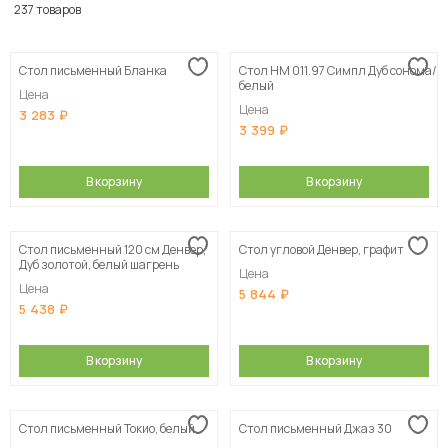
По популярности
237 товаров
Сначала дешевые
Стол письменный Бланка
Стол НМ 011.97 Симпл Дуб сонома/
Сначала дорогие
белый
Цена
Цена
3 283
3 399
В корзину
В корзину
Стол письменный 120 см Денвер,
Стол угловой Денвер, графит
Дуб золотой, белый шагрень
Цена
Цена
5 844
5 438
В корзину
В корзину
Стол письменный Токио, белый
Стол письменный Джаз 30