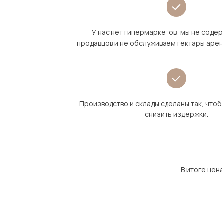
У нас нет гипермаркетов: мы не сод
продавцов и не обслуживаем гектары аре
Производство и склады сделаны так, что
снизить издержки.
В итоге цен