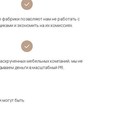
 фабрики позволяют нам не работать с
иками и экономить на их комиссиях.
раскрученных мебельных компаний, мы не
дываем деньги в масштабный PR.
и могут быть