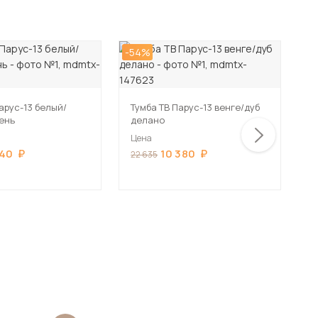
-54%
-5
арус-13 белый/
Тумба ТВ Парус-13 венге/дуб
Т
ень
делано
а
Цена
Ц
140
10 380
22 635
2