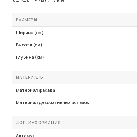
ХАРАКТЕРИСТИКИ
Столы и стулья
Шкафы и стеллажи
РАЗМЕРЫ
Комоды и тумбы
Ширина (см)
Вешалки и обувницы
Высота (см)
Гарнитуры
Глубина (см)
Пос
МАТЕРИАЛЫ
Материал фасада
Материал декоративных вставок
ДОП. ИНФОРМАЦИЯ
Артикул