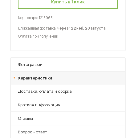
Купить в 1 клик
Шкафы-купе для дачи
Код товара:
1215963
Ближайшая доставка:
через 12 дней, 20 августа
Оплата при получении
 мебель для гостиных
Фотографии
Характеристики
Преимущества
Доставка, оплата и сборка
Краткая информация
Отзывы
Вопрос - ответ