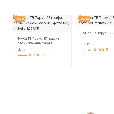
-54%
-54%
Тумба ТВ Парус-13
Тумба ТВ Парус-13 графит
серый/камень серый
Цена
10 140
Цена
22 140
10 380
22 635