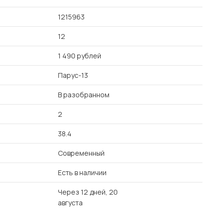
1215963
12
1 490 рублей
Парус-13
В разобранном
2
38.4
Современный
Есть в наличии
Через 12 дней, 20
августа