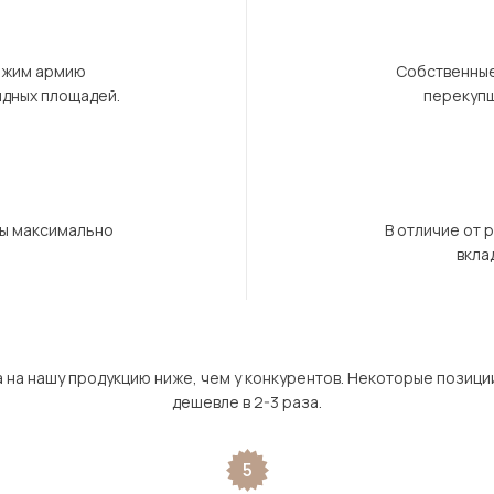
ержим армию
Собственные
ндных площадей.
перекупщ
бы максимально
В отличие от 
вкла
а на нашу продукцию ниже, чем у конкурентов. Некоторые позици
дешевле в 2-3 раза.
5