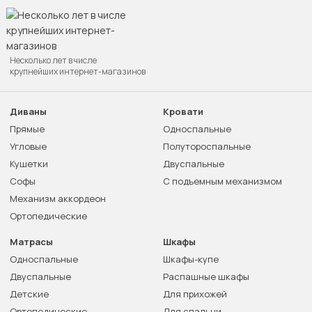
Несколько лет в числе
крупнейших интернет-магазинов
Диваны
Кровати
Прямые
Односпальные
Угловые
Полутороспальные
Кушетки
Двуспальные
Софы
С подъемным механизмом
Механизм аккордеон
Ортопедические
Матрасы
Шкафы
Односпальные
Шкафы-купе
Двуспальные
Распашные шкафы
Детские
Для прихожей
Ортопедические
Для спальни