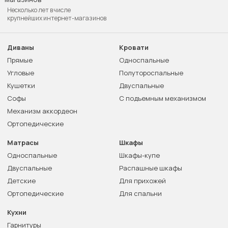
Несколько лет в числе
крупнейших интернет-магазинов
Диваны
Кровати
Прямые
Односпальные
Угловые
Полутороспальные
Кушетки
Двуспальные
Софы
С подъемным механизмом
Механизм аккордеон
Ортопедические
Матрасы
Шкафы
Односпальные
Шкафы-купе
Двуспальные
Распашные шкафы
Детские
Для прихожей
Ортопедические
Для спальни
Кухни
Гарнитуры