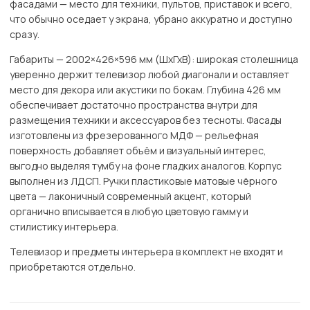
фасадами — место для техники, пультов, приставок и всего,
что обычно оседает у экрана, убрано аккуратно и доступно
сразу.
Габариты — 2002×426×596 мм (ШхГхВ): широкая столешница
уверенно держит телевизор любой диагонали и оставляет
место для декора или акустики по бокам. Глубина 426 мм
обеспечивает достаточно пространства внутри для
размещения техники и аксессуаров без тесноты. Фасады
изготовлены из фрезерованного МДФ — рельефная
поверхность добавляет объём и визуальный интерес,
выгодно выделяя тумбу на фоне гладких аналогов. Корпус
выполнен из ЛДСП. Ручки пластиковые матовые чёрного
цвета — лаконичный современный акцент, который
органично вписывается в любую цветовую гамму и
стилистику интерьера.
Телевизор и предметы интерьера в комплект не входят и
приобретаются отдельно.