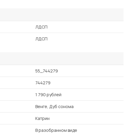
ЛДСП
ЛДСП
55_744279
744279
1 790 рублей
Венге, Дуб сонома
Катрин
В разобранном виде