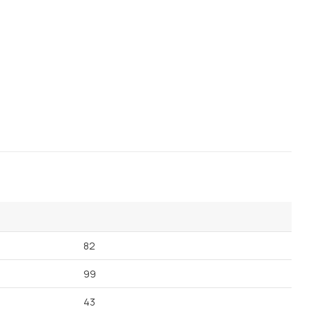
Посмотреть все шкафы
Посмотреть все кровати
Посмотреть все диваны
Все товары распродажи
Посмотреть всю
мотреть все кухни и столовые группы
82
99
43