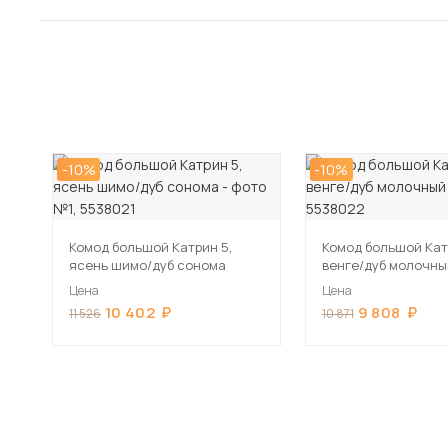
-10%
-10%
Комод большой Катрин 5,
Комод большой Кат
ясень шимо/дуб сонома
венге/дуб молочны
Цена
Цена
10 402
9 808
11 526
10 871