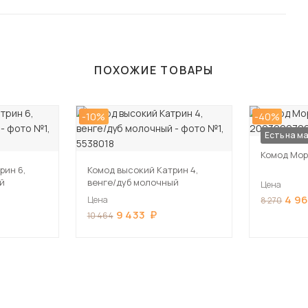
ПОХОЖИЕ ТОВАРЫ
-10%
-40%
Есть на м
Комод Мор
рин 6,
Комод высокий Катрин 4,
й
венге/дуб молочный
Цена
4 9
Цена
8 270
9 433
10 464