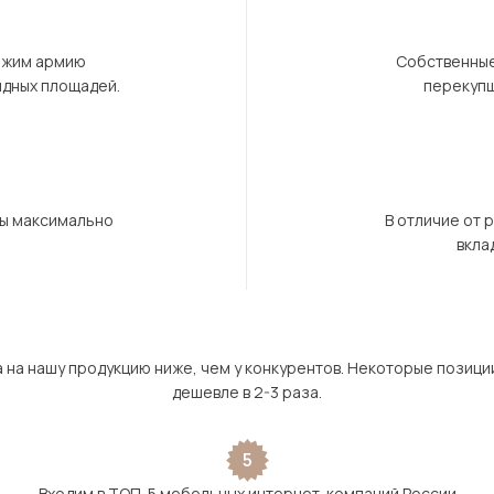
ержим армию
Собственные
ндных площадей.
перекупщ
бы максимально
В отличие от 
вкла
а на нашу продукцию ниже, чем у конкурентов. Некоторые позици
дешевле в 2-3 раза.
5
Входим в ТОП-5 мебельных интернет-компаний России