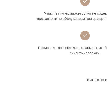
У нас нет гипермаркетов: мы не сод
продавцов и не обслуживаем гектары аре
Производство и склады сделаны так, что
снизить издержки.
В итоге цен