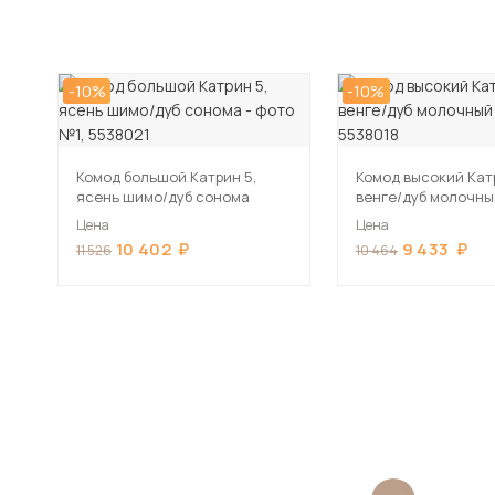
-10%
-10%
Комод большой Катрин 5,
Комод высокий Катр
ясень шимо/дуб сонома
венге/дуб молочны
Цена
Цена
10 402
9 433
11 526
10 464