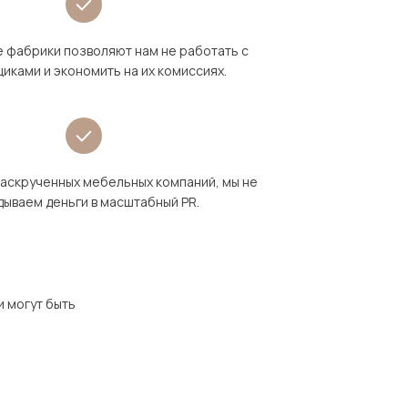
 фабрики позволяют нам не работать с
иками и экономить на их комиссиях.
раскрученных мебельных компаний, мы не
дываем деньги в масштабный PR.
и могут быть