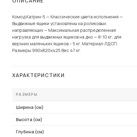
ОПИСАНИЕ
Столы и стулья
Комод Катрин-5 — Классические цвета исполнения —
Шкафы и стеллажи
Выдвижные ящики установлены на роликовых
Комоды и тумбы
направляющих — Максимальная распределенная
нагрузка для выдвижных ящиков на дно — 8-10 кг, для
Вешалки и обувницы
верхних маленьких ящиков – 5 кг. Материал:ЛДСП.
Гарнитуры
Paзмеры:990х820х425 Вес 47 кг
Пос
ХАРАКТЕРИСТИКИ
РАЗМЕРЫ
Ширина (см)
Высота (см)
Глубина (см)