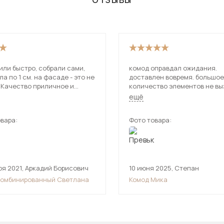
ОТЗЫВЫ
ли быстро, собрали сами,
комод оправдал ожидания.
ла по 1 см. на фасаде - это не
доставлен вовремя. большое
 Качество приличное и
количество элементов не вы
тельный. В принципе
затруднений при сборке. дос
ещё
н.
осуществлена курьером. быс
занёс в дом.
вара:
Фото товара:
ря 2021
,
Аркадий Борисович
10 июня 2025
,
Степан
комбинированный Светлана
Комод Мика