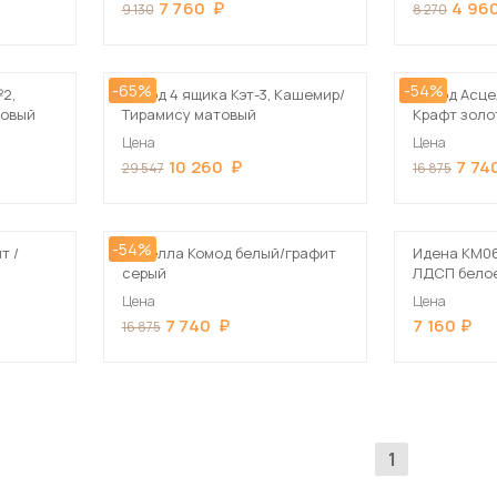
7 760
4 96
9 130
8 270
-65%
-54%
№2,
Комод 4 ящика Кэт-3, Кашемир/
Комод Асце
товый
Тирамису матовый
Крафт золо
Цена
Цена
10 260
7 74
29 547
16 875
-54%
т /
Асцелла Комод белый/графит
Идена КМ06
серый
ЛДСП бело
Цена
Цена
7 740
7 160
16 875
1