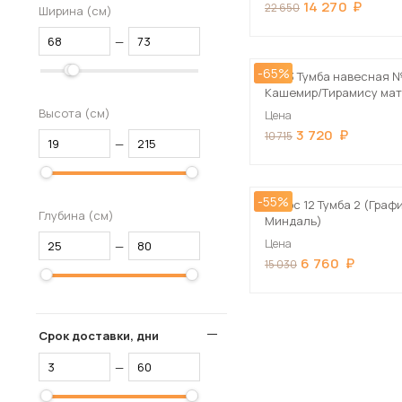
14 270
22 650
Ширина (см)
—
-65%
Кэт-3 Тумба навесная 
Кашемир/Тирамису ма
Высота (см)
Цена
3 720
10 715
—
-55%
Иннэс 12 Тумба 2 (Графи
Глубина (см)
Миндаль)
Цена
—
6 760
15 030
Срок доставки, дни
—