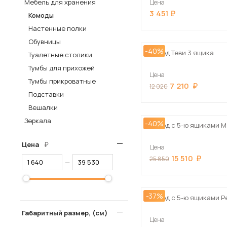
Мебель для хранения
Цена
3 451
Столы и стулья
Комоды
Настенные полки
Шкафы и стеллажи
Обувницы
Комоды и тумбы
-40%
Комод Теви 3 ящика
Туалетные столики
Вешалки и обувницы
Тумбы для прихожей
Цена
Гарнитуры
Тумбы прикроватные
7 210
12 020
Подставки
Пос
Вешалки
Зеркала
-40%
Комод с 5-ю ящиками М
Цена
Цена
15 510
25 850
—
-37%
Комод с 5-ю ящиками Р
Габаритный размер, (см)
Цена