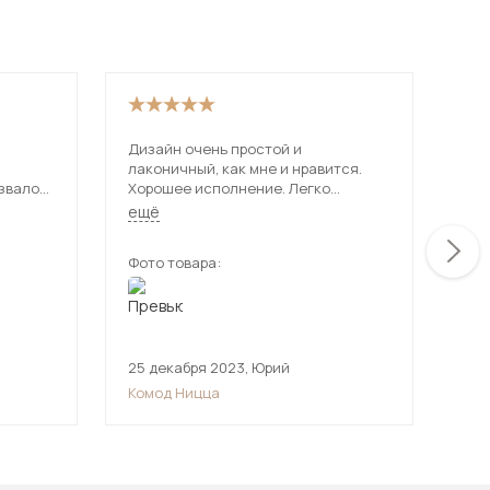
Дизайн очень простой и
Лак
лаконичный, как мне и нравится.
и у
звало
Хорошее исполнение. Легко
вме
тавка
открывается.
суп
ещё
ещ
тро.
Фото товара:
Фот
25 декабря 2023
,
Юрий
22 
Комод Ницца
Ком