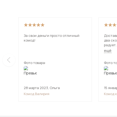
За свои деньги просто отличный
Достави
комод!
два ско
радует.
вмести
ещё
доволе
Фото товара:
Фото то
28 марта 2023
,
Ольга
15 янва
Комод Валирия
Комод 