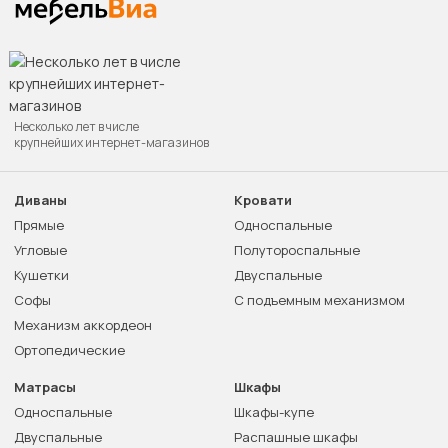
Несколько лет в числе
крупнейших интернет-магазинов
Диваны
Кровати
Прямые
Односпальные
Угловые
Полутороспальные
Кушетки
Двуспальные
Софы
С подъемным механизмом
Механизм аккордеон
Ортопедические
Матрасы
Шкафы
Односпальные
Шкафы-купе
Двуспальные
Распашные шкафы