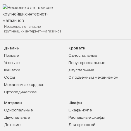
Несколько лет в числе
крупнейших интернет-магазинов
Диваны
Кровати
Прямые
Односпальные
Угловые
Полутороспальные
Кушетки
Двуспальные
Софы
С подъемным механизмом
Механизм аккордеон
Ортопедические
Матрасы
Шкафы
Односпальные
Шкафы-купе
Двуспальные
Распашные шкафы
Детские
Для прихожей