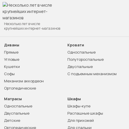
Несколько лет в числе
крупнейших интернет-магазинов
Диваны
Кровати
Прямые
Односпальные
Угловые
Полутороспальные
Кушетки
Двуспальные
Софы
С подъемным механизмом
Механизм аккордеон
Ортопедические
Матрасы
Шкафы
Односпальные
Шкафы-купе
Двуспальные
Распашные шкафы
Детские
Для прихожей
Ортопедические
Для спальни