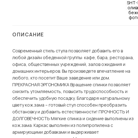
Столы и стулья
Шкафы и стеллажи
Комоды и тумбы
ОПИСАНИЕ
Вешалки и обувницы
Гарнитуры
Современный стиль стула позволяет добавить его в
любой дизайн обеденной группы: кафе, бара, ресторана,
Пос
офиса, общественных учреждений, залов ожидания и
домашних интерьеров. Вы произведете впечатление на
любого, кто посетит Ваше заведение или дом.
ПРЕКРАСНАЯ ЭРГОНОМИКА Вращение спинки позволяет
снизить утомляемость, повысить трудоспособность и
обеспечить удобную посадку. Благодаря натуральному
цвету кож.зама – готовый стул способен преобразить
обстановку и добавить естественности! ПРОЧНОСТЬ И
ДОЛГОВЕЧНОСТЬ Мягкие спинка и сидение выполнены из
кож.зама. Каркас выполнен из полипропилена с
армирующими добавками и выдерживает