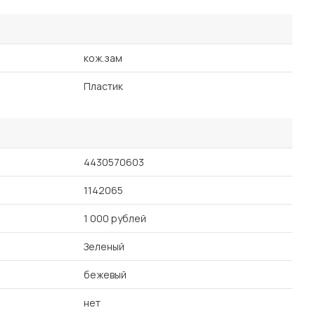
кож.зам
Пластик
4430570603
1142065
1 000 рублей
Зеленый
бежевый
нет