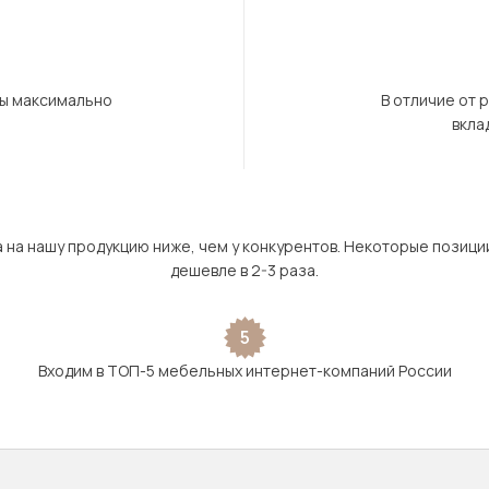
бы максимально
В отличие от 
вкла
а на нашу продукцию ниже, чем у конкурентов. Некоторые позици
дешевле в 2-3 раза.
5
Входим в ТОП-5 мебельных интернет-компаний России