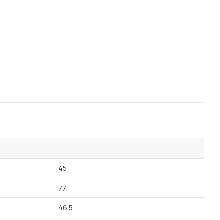
45
77
46.5