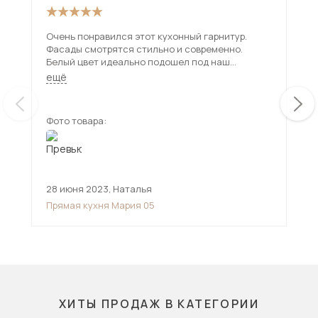
Очень понравился этот кухонный гарнитур.
Пон
Фасады смотрятся стильно и современно.
обс
Белый цвет идеально подошел под наш
Шка
интерьер. На кухне с ним стало светлее и
нео
ещё
ещ
просторнее. Шкафчики и тумбы вместительные.
Удобно, что есть разные ящики и шкафчики со
стеклянными дверцами. В целом красивая
Фото товара:
Фот
мебель для кухни, все смотрится гармонично.
28 июня 2023
,
Наталья
19 
Прямая кухня Мария 05
Пря
ХИТЫ ПРОДАЖ В КАТЕГОРИИ