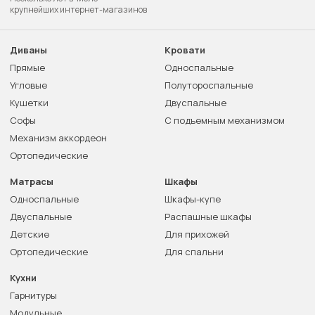
крупнейших интернет-магазинов
Диваны
Кровати
Прямые
Односпальные
Угловые
Полутороспальные
Кушетки
Двуспальные
Софы
С подъемным механизмом
Механизм аккордеон
Ортопедические
Матрасы
Шкафы
Односпальные
Шкафы-купе
Двуспальные
Распашные шкафы
Детские
Для прихожей
Ортопедические
Для спальни
Кухни
Гарнитуры
Модульные