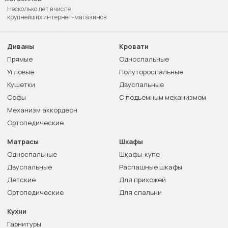
Несколько лет в числе
крупнейших интернет-магазинов
Диваны
Кровати
Прямые
Односпальные
Угловые
Полутороспальные
Кушетки
Двуспальные
Софы
С подъемным механизмом
Механизм аккордеон
Ортопедические
Матрасы
Шкафы
Односпальные
Шкафы-купе
Двуспальные
Распашные шкафы
Детские
Для прихожей
Ортопедические
Для спальни
Кухни
Гарнитуры