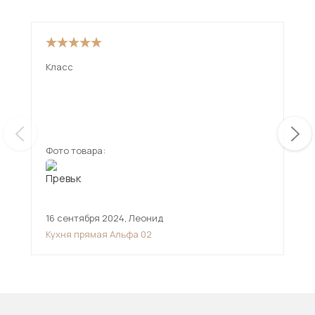
Класс
Кла
фас
Смо
Фото товара:
Фот
16 сентября 2024
,
Леонид
10 
Кухня прямая Альфа 02
Пря