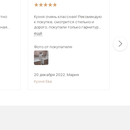
ятно
Кухня очень классная! Рекомендую
Отл
к покупке, смотрится стильно и
оче
тная
дорого, покупали только гарнитур
раз
без фартука и столешницы, за
чёт
ещё
ещ
гарнитур отдали всего 26 500
рублей, что для такого качества и
Фото от покупателя:
Фот
красоты очень даже не дорого
20 декабря 2022
,
Мария
2 д
Кухня Ева
Кух