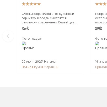
Очень понравился этот кухонный
Понрав
гарнитур. Фасады смотрятся
осталь
стильно и современно. Белый цвет
порадо
идеально подошел под наш
удобны
ещё
ещё
интерьер. На кухне с ним стало
необхо
светлее и просторнее. Шкафчики и
Фото товара:
Фото то
тумбы вместительные. Удобно, что
есть разные ящики и шкафчики со
стеклянными дверцами. В целом
красивая мебель для кухни, все
смотрится гармонично.
28 июня 2023
,
Наталья
19 янва
Прямая кухня Мария 05
Прямая