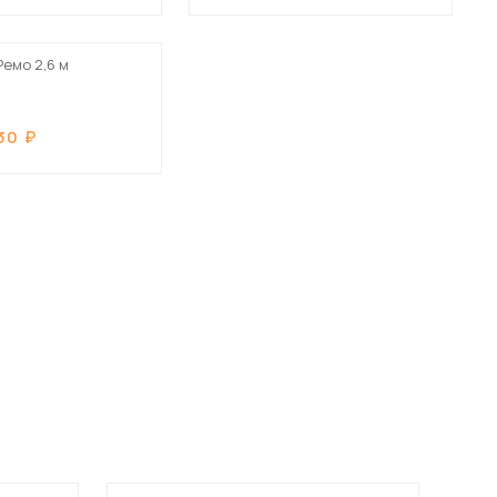
Шкафы-купе для дачи
емо 2,6 м
30
 мебель для гостиных