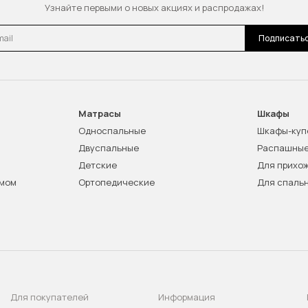
Узнайте первыми о новых акциях и распродажах!
l
Подписать
Матрасы
Шкафы
Односпальные
Шкафы-куп
Двуспальные
Распашны
Детские
Для прихо
змом
Ортопедические
Для спаль
Для покупателей
Информация