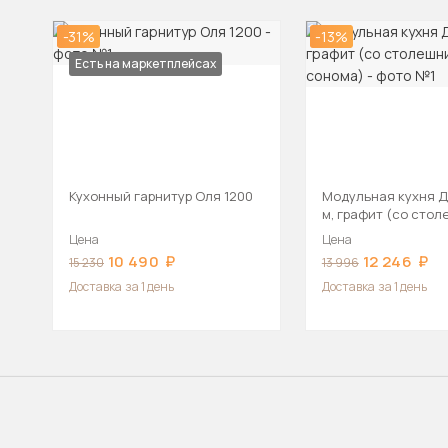
-31%
-13%
Есть на маркетплейсах
Кухонный гарнитур Оля 1200
Модульная кухня Де
м, графит (со стол
сонома)
Цена
Цена
10 490
12 246
15 230
13 996
Доставка
за 1 день
Доставка
за 1 день