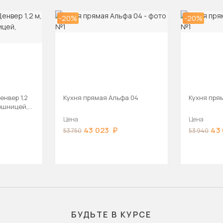
-20%
-20%
нвер 1,2
Кухня прямая Альфа 04
Кухня пря
ешницей,
Цена
Цена
43 023
43
53 750
53 940
БУДЬТЕ В КУРСЕ