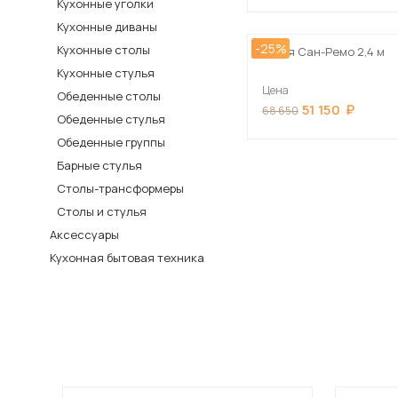
Кухонные уголки
Столы и стулья
Кухонные диваны
-25%
Кухонные столы
Шкафы и стеллажи
Кухня Сан-Ремо 2,4 м
Кухонные стулья
Комоды и тумбы
Цена
Обеденные столы
Вешалки и обувницы
51 150
68 650
Обеденные стулья
Гарнитуры
Обеденные группы
Барные стулья
Пос
Столы-трансформеры
Столы и стулья
Аксессуары
Кухонная бытовая техника