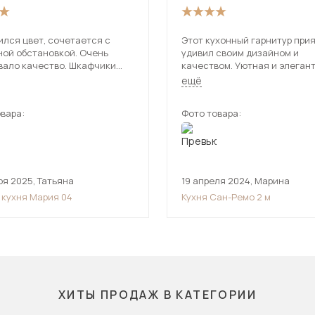
ился цвет, сочетается с
Этот кухонный гарнитур при
ной обстановкой. Очень
удивил своим дизайном и
вало качество. Шкафчики
качеством. Уютная и элеган
е, поместилось все
одновременно.
ещё
димое.
вара:
Фото товара:
ря 2025
,
Татьяна
19 апреля 2024
,
Марина
 кухня Мария 04
Кухня Сан-Ремо 2 м
ХИТЫ ПРОДАЖ В КАТЕГОРИИ