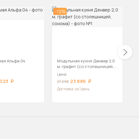
-12%
-4
мая Альфа 04
Модульная кухня Денвер 2,0
К
м, графит (со столешницей,
сонома)
Цена
Ц
 023
23 886
27 298
2
Доставка
за 1 день
Д