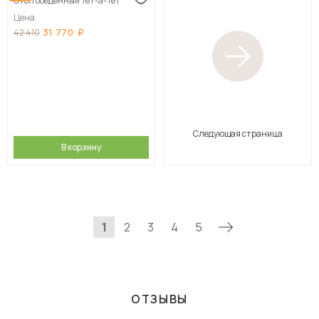
Стол обеденный Тет-а-Тет
Цена
31 770
42 410
Следующая страница
В корзину
1
2
3
4
5
ОТЗЫВЫ