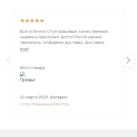
Все отлично! Стол красивый ,качественный,
Пре
надеюсь прослужит долго! После заказа
смо
связались ,оговорили доставку. Доставка
Нож
привезла стол в срок , все проверили ! Спасибо
Доста
ещё
ещ
продавцу и доставке!
Меб
зде
Фото товара:
Фот
22 марта 2025
,
Валерия
11 
Стол обеденный Милтон
Сто