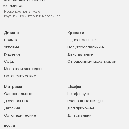
Несколько лет в числе
крупнейших интернет-магазинов
Диваны
Кровати
Прямые
Односпальные
Угловые
Полутороспальные
Кушетки
Двуспальные
Софы
С подъемным механизмом
Механизм аккордеон
Ортопедические
Матрасы
Шкафы
Односпальные
Шкафы-купе
Двуспальные
Распашные шкафы
Детские
Для прихожей
Ортопедические
Для спальни
Кухни