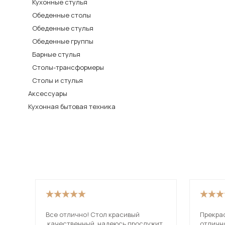
Кухонные стулья
Столы и стулья
Обеденные столы
Обеденные стулья
Шкафы и стеллажи
Обеденные группы
Комоды и тумбы
Барные стулья
Вешалки и обувницы
Столы-трансформеры
Гарнитуры
Столы и стулья
Аксессуары
Пос
Кухонная бытовая техника
Все отлично! Стол красивый
Прекра
,качественный, надеюсь прослужит
отличн