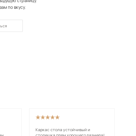
дыдущую страницу.
Шкафы-купе для дачи
ам по вкусу.
ься
 мебель для гостиных
Каркас стола устойчивый и
Отл
ан
столешка прям хорошего размера!
Кач