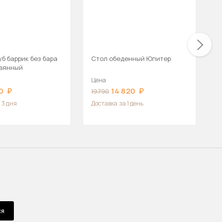
б баррик без бара
Стол обеденный Юпитер
М
евянный
ч
Цена
Ц
0
14 820
19 790
8
 3 дня
Доставка
за 1 день
Д
ся