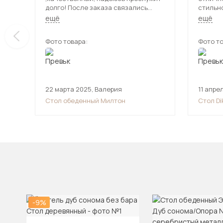
долго! После заказа связались
стильно
,оговорили доставку. Доставка
дерева,
ещё
ещё
привезла стол в срок , все
Достаточн
проверили ! Спасибо продавцу и
нашла 
Фото товара:
Фото то
доставке!
берём т
22 марта 2025
,
Валерия
11 апре
Стол обеденный Милтон
Стол Di
белое o
-9%