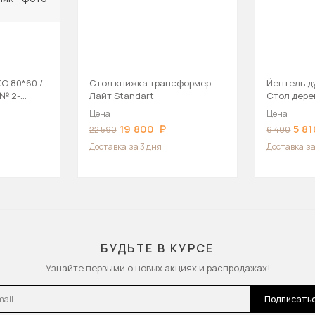
О 80*60 /
Стол книжка трансформер
Йентель ду
№ 2-
Лайт Standart
Стол дер
ый
Цена
Цена
19 800
5 81
22 590
6 400
Доставка
за 3 дня
Доставка
за
БУДЬТЕ В КУРСЕ
Узнайте первыми о новых акциях и распродажах!
l
Подписать