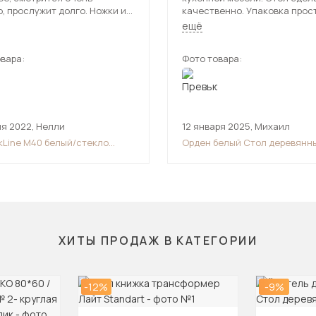
, прослужит долго. Ножки из
качественно. Упаковка прост
 на столешнице стекло.
доехало всё в целости.
ещё
о тяжелый. Рада, что
МебельВиа, всю мебель
вара:
Фото товара:
еперь только здесь
ля 2022
,
Нелли
12 января 2025
,
Михаил
kLine M40 белый/стекло
Орден белый Стол деревянн
ptiwhite
ХИТЫ ПРОДАЖ В КАТЕГОРИИ
-12%
-9%