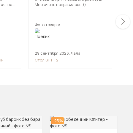
ая, но
Мне очень понравилось!))
экс
Фото товара:
Фот
29 сентября 2023
,
Лала
24 
ый
Стол SHT-T2
Сто
-25%
-1