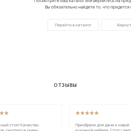
Посмотрите наш каталог или вернитесь на пре
Посмотреть все шкафы
Вы обязательно найдете то, что придется в
Посмотреть все кровати
Посмотреть все диваны
Перейти в каталог
Вернут
Все товары распродажи
Посмотреть всю
мотреть все кухни и столовые группы
ОТЗЫВЫ
сный стол! Качество
Приобрели для дачи к новой
ое, смотрится очень
кухонной мебели. Стол сдел