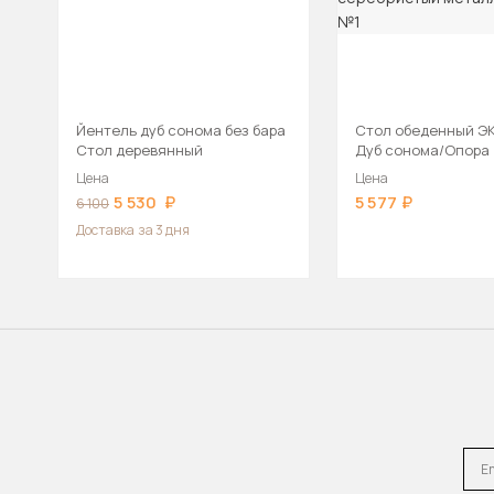
Йентель дуб сонома без бара
Стол обеденный ЭК
Стол деревянный
Дуб сонома/Опора 
круглая серебрист
Цена
Цена
металлик
5 530
5 577
6 100
Доставка
за 3 дня
Emai