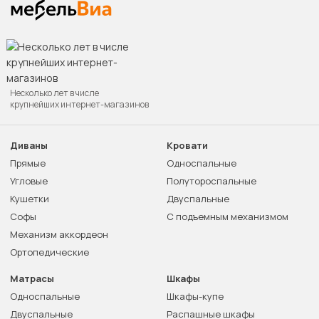
Несколько лет в числе
крупнейших интернет-магазинов
Диваны
Кровати
Прямые
Односпальные
Угловые
Полутороспальные
Кушетки
Двуспальные
Софы
С подъемным механизмом
Механизм аккордеон
Ортопедические
Матрасы
Шкафы
Односпальные
Шкафы-купе
Двуспальные
Распашные шкафы