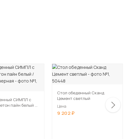
Стол обеденный Сканд
Цемент светлый
денный СИМПЛ с
С
ящико
Цена
-черная
О
9 202
Ц
ч
8