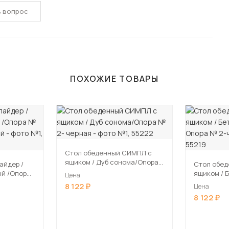
ь вопрос
ПОХОЖИЕ ТОВАРЫ
Стол обеденный СИМПЛ с
ящиком / Дуб сонома/Опора
йдер /
Стол обе
№ 2- черная
ый /Опора
ящиком / Бетон пайн белый /
Цена
белый
Опора № 2
8 122
Цена
8 122