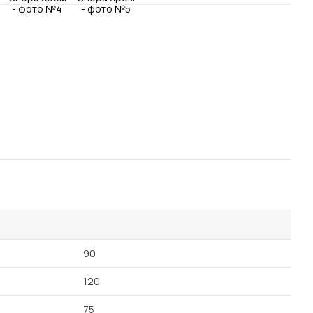
Посмотреть все шкафы
Посмотреть все кровати
Посмотреть все диваны
Все товары распродажи
Посмотреть всю
мотреть все кухни и столовые группы
90
120
75