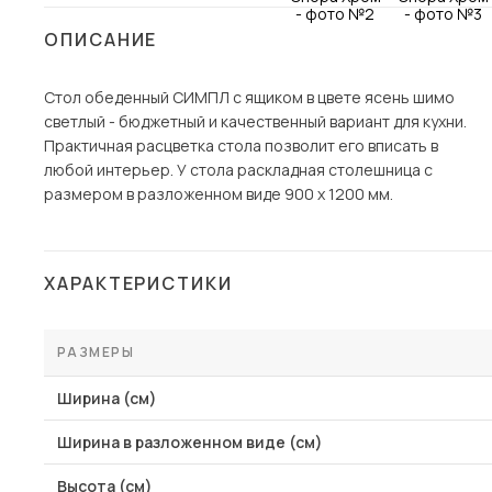
Столы и стулья
ОПИСАНИЕ
Шкафы и стеллажи
Стол обеденный СИМПЛ с ящиком в цвете ясень шимо
Комоды и тумбы
светлый - бюджетный и качественный вариант для кухни.
Вешалки и обувницы
Практичная расцветка стола позволит его вписать в
Гарнитуры
любой интерьер. У стола раскладная столешница с
размером в разложенном виде 900 х 1200 мм.
Пос
ХАРАКТЕРИСТИКИ
РАЗМЕРЫ
Ширина (см)
Ширина в разложенном виде (см)
Высота (см)