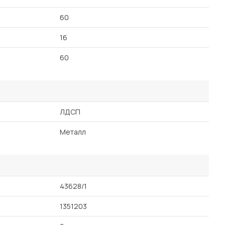
60
16
60
ЛДСП
Металл
43628/1
1351203