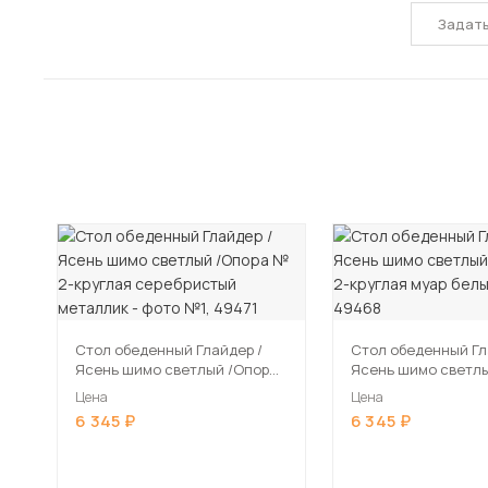
Задат
Стол обеденный Глайдер /
Стол обеденный Гла
Ясень шимо светлый /Опора
Ясень шимо светл
№ 2-круглая серебристый
№ 2-круглая муар 
Цена
Цена
металлик
6 345
6 345