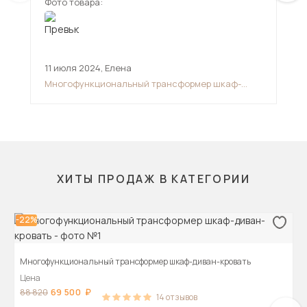
Фото товара:
Фот
держат кровать в разобранном виде, она все
равно поднимается кверху
11 июля 2024
,
Елена
20 
Многофункциональный трансформер шкаф-
Мяг
диван-кровать
ор
ХИТЫ ПРОДАЖ В КАТЕГОРИИ
-22%
Многофункциональный трансформер шкаф-диван-кровать
Цена
69 500
88 820
14
отзывов