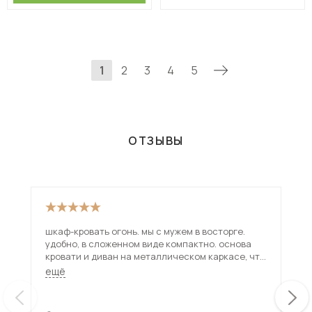
1
2
3
4
5
ОТЗЫВЫ
шкаф-кровать огонь. мы с мужем в восторге.
Кро
удобно, в сложенном виде компактно. основа
впо
кровати и диван на металлическом каркасе, что
кра
делает ее не убиваемой. собрали часа за три.
ещё
очень жаль, что расцветок дивана мало, я очень
хотела синим цветом, пришлось покупать плед.
и есть одна проблема, газ-лифты почему-то не