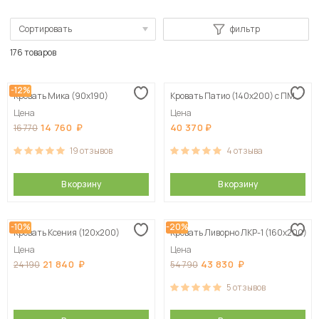
Сортировать
фильтр
По популярности
176 товаров
Сначала дешевые
-12%
Кровать Мика (90х190)
Кровать Патио (140х200) с ПМ
Сначала дорогие
Цена
Цена
14 760
40 370
16 770
19
отзывов
4
отзыва
В корзину
В корзину
-10%
-20%
Кровать Ксения (120х200)
Кровать Ливорно ЛКР-1 (160х200)
Цена
Цена
21 840
43 830
24 190
54 790
5
отзывов