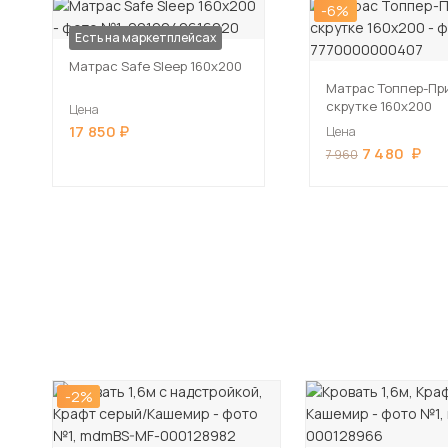
-6%
Есть на маркетплейсах
Матрас Safe Sleep 160х200
Матрас Топпер-Пр
скрутке 160х200
Цена
17 850
Цена
7 480
7 960
-2%