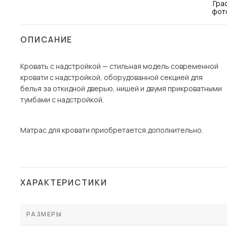
Столы и стулья
Шкафы и стеллажи
ОПИСАНИЕ
Комоды и тумбы
Вешалки и обувницы
Кровать с надстройкой — стильная модель современной
кровати с надстройкой, оборудованной секцией для
Гарнитуры
белья за откидной дверью, нишей и двумя прикроватными
Пос
тумбами с надстройкой.
Матрас для кровати приобретается дополнительно.
ХАРАКТЕРИСТИКИ
РАЗМЕРЫ