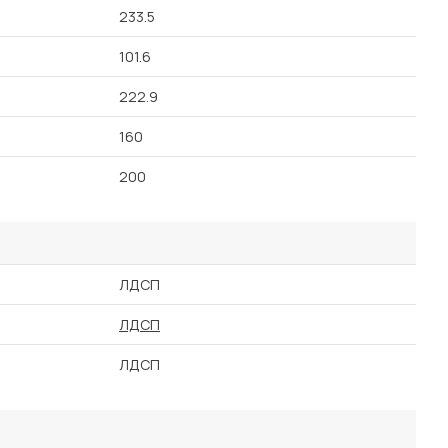
233.5
101.6
222.9
160
200
ЛДСП
ЛДСП
ЛДСП