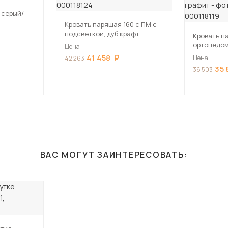
т серый/
Кровать парящая 160 с ПМ с
подсветкой, дуб крафт
Кровать п
белый/графит
ортопедом
Цена
подсветко
41 458
Цена
42 263
белый/гра
35 
36 503
ВАС МОГУТ ЗАИНТЕРЕСОВАТЬ: