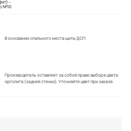
Посмотреть все шкафы
Посмотреть все кровати
Посмотреть все диваны
Все товары распродажи
В основании спального места щиты ДСП.
Посмотреть всю
мотреть все кухни и столовые группы
Производитель оставляет за собой право выбора цвета
орголита (задней стенки). Уточняйте цвет при заказе.