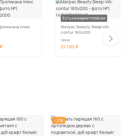
Есть на маркетплейсах
Тропикана плюс
Матрас Beauty Sleep-VIA-
contur 160х200
Цена
21 120
-2%
-