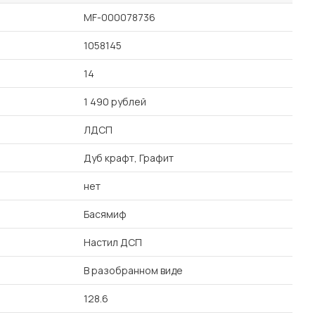
MF-000078736
1058145
14
1 490 рублей
ЛДСП
Дуб крафт, Графит
нет
Басямиф
Настил ДСП
В разобранном виде
128.6