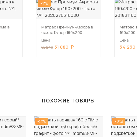
-1%
има в
Матрас Премиум-Аврора в
Матрас 
чехле Кулер 160х200
160х200
Цена
Цена
51 880
34 230
52 240
ПОХОЖИЕ ТОВАРЫ
-2%
-2%