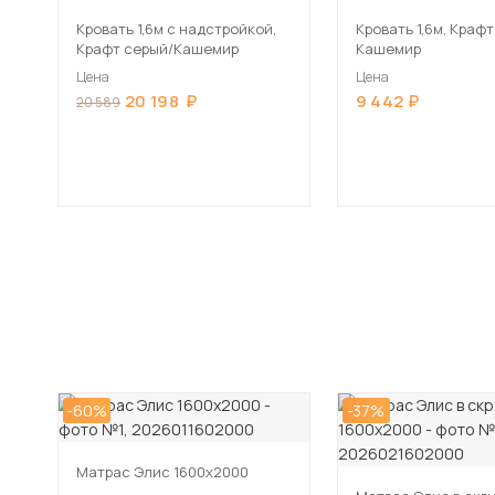
Кровать 1,6м с надстройкой,
Кровать 1,6м, Краф
Крафт серый/Кашемир
Кашемир
Цена
Цена
20 198
9 442
20 589
-60%
-37%
Матрас Элис 1600х2000