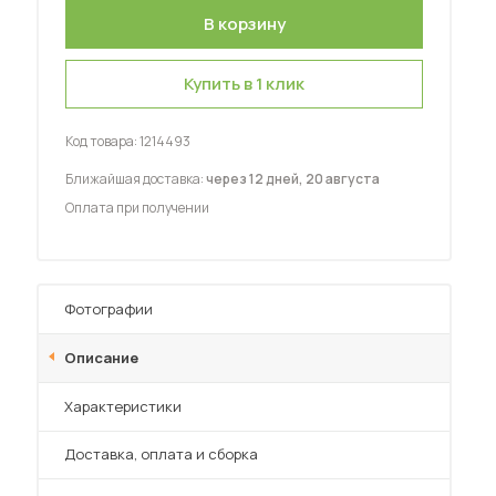
Шкафы-купе для дачи
Купить в 1 клик
Код товара:
1214493
 мебель для гостиных
Ближайшая доставка:
через 12 дней, 20 августа
Оплата при получении
Фотографии
Описание
Характеристики
Преимущества
Доставка, оплата и сборка