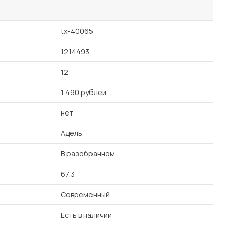
tx-40065
1214493
12
1 490 рублей
нет
Адель
В разобранном
67.3
Современный
Есть в наличии