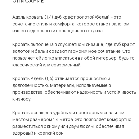
ОПИСАНИЕ
Столы и стулья
Адель кровать (1,4) дуб крафт золотой/белый – это
Шкафы и стеллажи
сочетание стиля и комфорта, которое станет залогом
Комоды и тумбы
вашего здорового и полноценного отдыха.
Вешалки и обувницы
Кровать выполнена в двухцветном дизайне, где дуб крафт
Гарнитуры
золотой и белый создают гармоничное сочетание. Это
позволяет ей легко вписаться в любой интерьер, будь то
Пос
классический или современный.
Кровать Адель (1,4) отличается прочностью и
долговечностью. Материалы, используемые в
производстве, обеспечивают надежность и устойчивость
к износу.
Кровать оснащена удобным и просторным спальным
местом размером 1,4 метра. Это позволяет комфортно
разместиться одному или двум людям, обеспечивая
здоровый и крепкий сон.