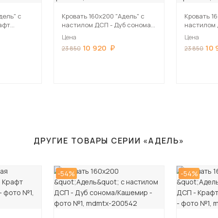
дель" с
Кровать 160х200 "Адель" с
Кровать 16
афт
настилом ДСП - Дуб сонома/
настилом 
й
Кашемир
серый/Кра
Цена
Цена
10 920
10 
23 850
23 850
ДРУГИЕ ТОВАРЫ СЕРИИ «АДЕЛЬ»
-54%
-54%