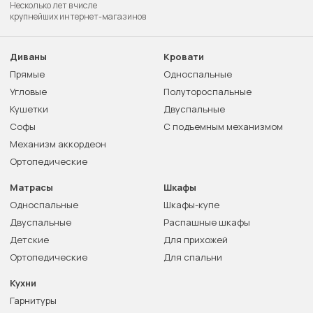
Несколько лет в числе
крупнейших интернет-магазинов
Диваны
Кровати
Прямые
Односпальные
Угловые
Полутороспальные
Кушетки
Двуспальные
Софы
С подъемным механизмом
Механизм аккордеон
Ортопедические
Матрасы
Шкафы
Односпальные
Шкафы-купе
Двуспальные
Распашные шкафы
Детские
Для прихожей
Ортопедические
Для спальни
Кухни
Гарнитуры