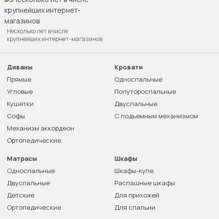
Несколько лет в числе
крупнейших интернет-магазинов
Диваны
Кровати
Прямые
Односпальные
Угловые
Полутороспальные
Кушетки
Двуспальные
Софы
С подъемным механизмом
Механизм аккордеон
Ортопедические
Матрасы
Шкафы
Односпальные
Шкафы-купе
Двуспальные
Распашные шкафы
Детские
Для прихожей
Ортопедические
Для спальни