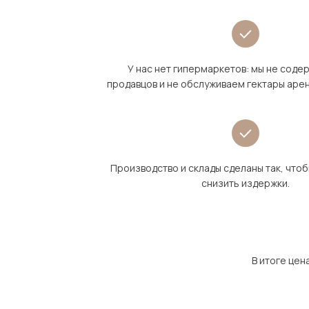
У нас нет гипермаркетов: мы не сод
продавцов и не обслуживаем гектары аре
Производство и склады сделаны так, что
снизить издержки.
В итоге цен