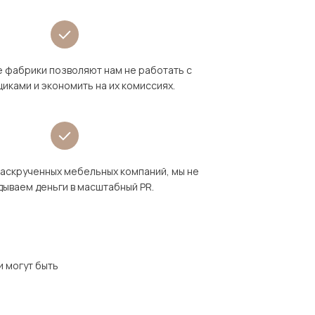
 фабрики позволяют нам не работать с
иками и экономить на их комиссиях.
раскрученных мебельных компаний, мы не
дываем деньги в масштабный PR.
и могут быть