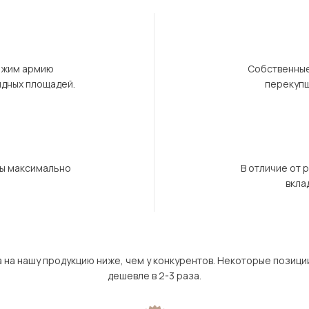
ержим армию
Собственные
ндных площадей.
перекупщ
бы максимально
В отличие от 
вкла
а на нашу продукцию ниже, чем у конкурентов. Некоторые позици
дешевле в 2-3 раза.