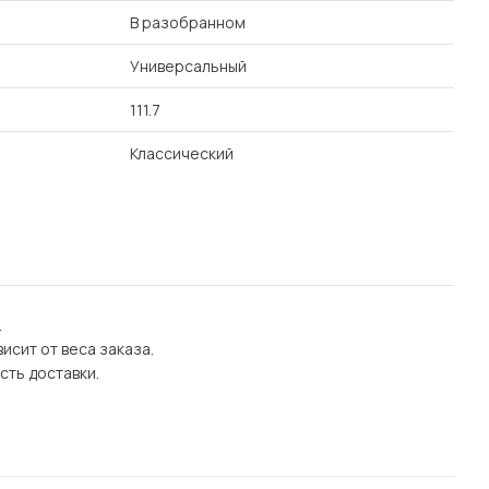
В разобранном
Универсальный
111.7
Классический
.
исит от веса заказа.
сть доставки.