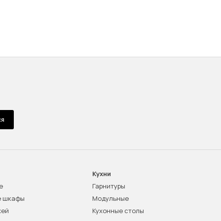
ся
Кухни
е
Гарнитуры
е шкафы
Модульные
жей
Кухонные столы