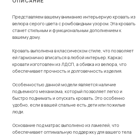
ОПИСАНИЕ
Столы и стулья
Представляем вашему вниманию интерьерную кровать из
Шкафы и стеллажи
велюра серого цвета с ромбовидным узором. Эта кровать
Комоды и тумбы
станет стильным и функциональным дополнением к
вашему дому.
Вешалки и обувницы
Гарнитуры
Кровать выполнена в классическом стиле, что позволяет
ей гармонично вписаться в любой интерьер. Каркас
Пос
кровати изготовлен из ЛДСП, а обивка из велюра, что
обеспечивает прочность и долговечность изделия.
Особенностью данной модели является наличие
подъемного механизма, который позволяет легко и
быстро поднимать и опускать кровать. Это особенно
удобно, если в вашей спальне есть дети или пожилые
люди.
Основание под матрас выполнено из ламелей, что
обеспечивает оптимальную поддержку для вашего тела