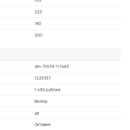
105
223
180
200
dm-75539-117483
1225357
1 490 рублей
Велюр
да
Октавия