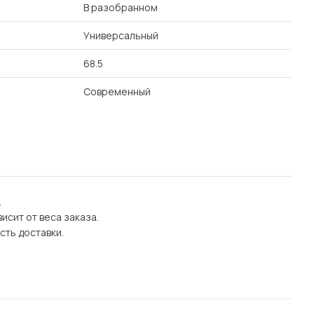
В разобранном
Универсальный
68.5
Современный
.
исит от веса заказа.
сть доставки.