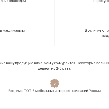
ндных площадей.
перекупщ
бы максимально
В отличие от 
вкла
а на нашу продукцию ниже, чем у конкурентов. Некоторые позици
дешевле в 2-3 раза.
5
Входим в ТОП-5 мебельных интернет-компаний России