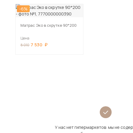
-6%
Матрас Эко в скрутке 90*200
Цена
7 530
8 010
У нас нет гипермаркетов: мы не сод