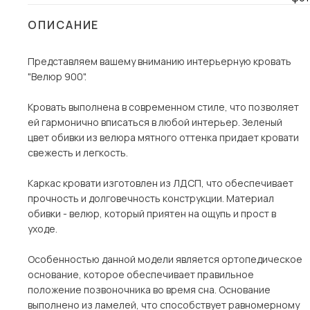
Столы и стулья
ОПИСАНИЕ
Шкафы и стеллажи
Представляем вашему вниманию интерьерную кровать
Комоды и тумбы
"Велюр 900".
Вешалки и обувницы
Гарнитуры
Кровать выполнена в современном стиле, что позволяет
ей гармонично вписаться в любой интерьер. Зеленый
Пос
цвет обивки из велюра мятного оттенка придает кровати
свежесть и легкость.
Каркас кровати изготовлен из ЛДСП, что обеспечивает
прочность и долговечность конструкции. Материал
обивки - велюр, который приятен на ощупь и прост в
уходе.
Особенностью данной модели является ортопедическое
основание, которое обеспечивает правильное
положение позвоночника во время сна. Основание
выполнено из ламелей, что способствует равномерному