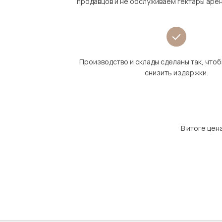
продавцов и не обслуживаем гектары аре
Производство и склады сделаны так, что
снизить издержки.
В итоге цен