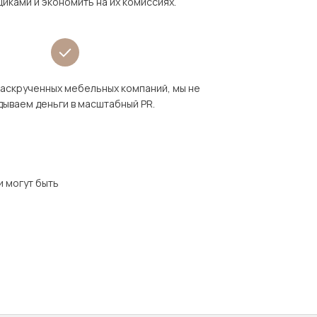
иками и экономить на их комиссиях.
раскрученных мебельных компаний, мы не
дываем деньги в масштабный PR.
и могут быть