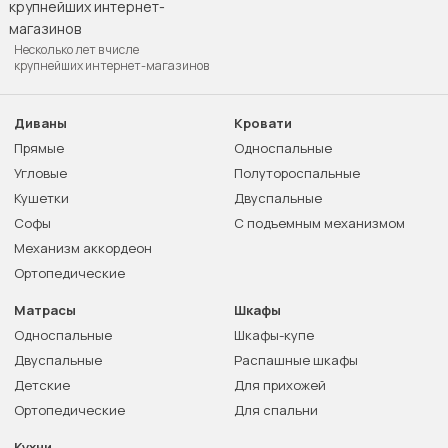
Несколько лет в числе
крупнейших интернет-магазинов
Диваны
Кровати
Прямые
Односпальные
Угловые
Полутороспальные
Кушетки
Двуспальные
Софы
С подъемным механизмом
Механизм аккордеон
Ортопедические
Матрасы
Шкафы
Односпальные
Шкафы-купе
Двуспальные
Распашные шкафы
Детские
Для прихожей
Ортопедические
Для спальни
Кухни