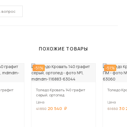
ь вопрос
ПОХОЖИЕ ТОВАРЫ
-51%
-51%
 графит
Толедо Кровать 140 графит
Толедо Кр
серый, ортопед
Цена
Цена
20 540
30 
41 850
61 650