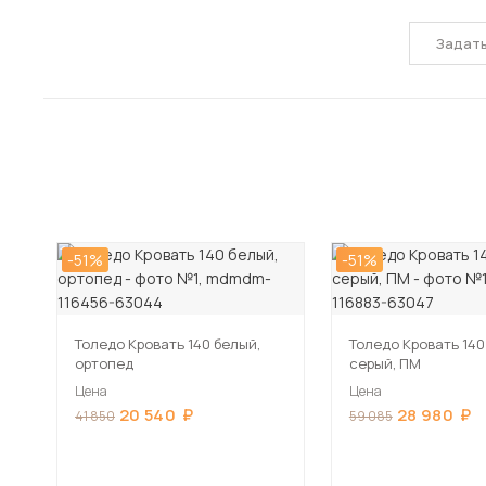
Задат
-51%
-51%
Толедо Кровать 140 белый,
Толедо Кровать 140
ортопед
серый, ПМ
Цена
Цена
20 540
28 980
41 850
59 085