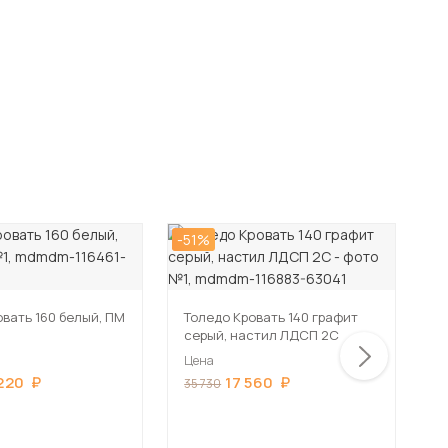
-51%
-5
овать 160 белый, ПМ
Толедо Кровать 140 графит
Т
серый, настил ЛДСП 2С
с
Цена
Ц
220
17 560
35 730
2