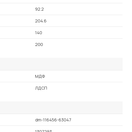
92.2
204.6
140
200
МДФ
ЛДСП
dm-116456-63047
1307293