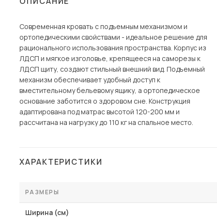
ОПИСАНИЕ
Столы и стулья
Современная кровать с подъемным механизмом и
Шкафы и стеллажи
ортопедическими свойствами - идеальное решение для
Комоды и тумбы
рационального использования пространства. Корпус из
ЛДСП и мягкое изголовье, крепящееся на саморезы к
Вешалки и обувницы
ЛДСП щиту, создают стильный внешний вид. Подъемный
Гарнитуры
механизм обеспечивает удобный доступ к
вместительному бельевому ящику, а ортопедическое
Пос
основание заботится о здоровом сне. Конструкция
адаптирована под матрас высотой 120-200 мм и
рассчитана на нагрузку до 110 кг на спальное место.
ХАРАКТЕРИСТИКИ
РАЗМЕРЫ
Ширина (см)