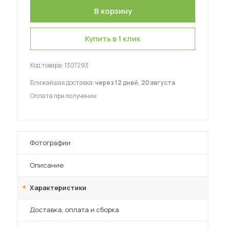
Шкафы-купе для дачи
Купить в 1 клик
Код товара:
1307293
 мебель для гостиных
Ближайшая доставка:
через 12 дней, 20 августа
Оплата при получении
Фотографии
Описание
Характеристики
Преимущества
Доставка, оплата и сборка