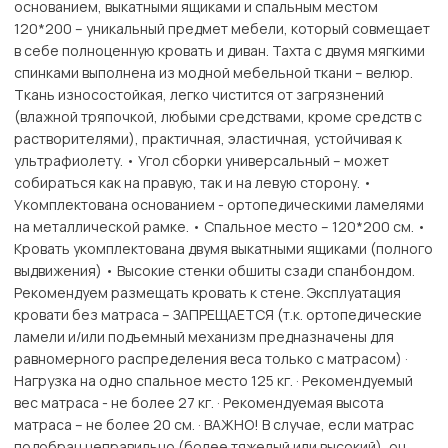
основанием, выкатными ящиками и спальным местом
120*200 – уникальный предмет мебели, который совмещает
в себе полноценную кровать и диван. Тахта с двумя мягкими
спинками выполнена из модной мебельной ткани – велюр.
Ткань износостойкая, легко чистится от загрязнений
(влажной тряпочкой, любыми средствами, кроме средств с
растворителями), практичная, эластичная, устойчивая к
ультрафиолету. • Угол сборки универсальный – может
собираться как на правую, так и на левую сторону. •
Укомплектована основанием - ортопедическими ламелями
на металлической рамке. • Спальное место – 120*200 см. •
Кровать укомплектована двумя выкатными ящиками (полного
выдвижения) • Высокие стенки обшиты сзади спанбондом.
Рекомендуем размещать кровать к стене. Эксплуатация
кровати без матраса – ЗАПРЕЩАЕТСЯ (т.к. ортопедические
ламели и/или подъемный механизм предназначены для
равномерного распределения веса только с матрасом) ·
Нагрузка на одно спальное место 125 кг. · Рекомендуемый
вес матраса - не более 27 кг. · Рекомендуемая высота
матраса – не более 20 см. · ВАЖНО! В случае, если матрас
подобран неправильно (более тяжелый или высокий), он