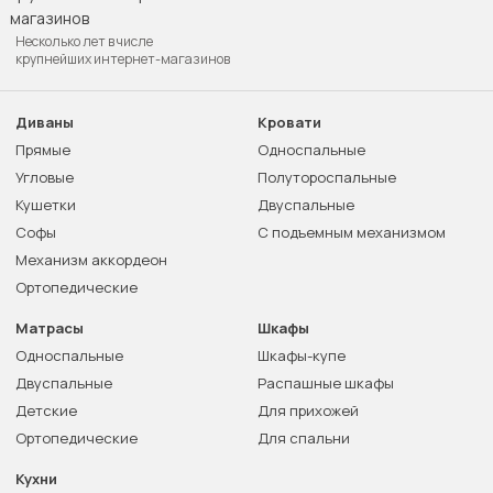
Несколько лет в числе
крупнейших интернет-магазинов
Диваны
Кровати
Прямые
Односпальные
Угловые
Полутороспальные
Кушетки
Двуспальные
Софы
С подъемным механизмом
Механизм аккордеон
Ортопедические
Матрасы
Шкафы
Односпальные
Шкафы-купе
Двуспальные
Распашные шкафы
Детские
Для прихожей
Ортопедические
Для спальни
Кухни