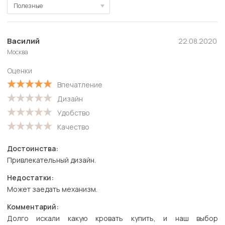
Полезные
Полезные
Новые
Василий
22.08.2020
Москва
Старые
Оценки
С высокой оценкой
Впечатление
С низкой оценкой
Дизайн
Удобство
Качество
Достоинства:
Привлекательный дизайн.
Недостатки:
Может заедать механизм.
Комментарий:
Долго искали какую кровать купить, и наш выбор