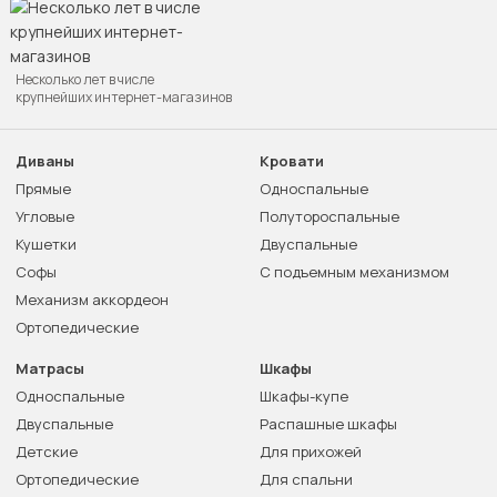
Несколько лет в числе
крупнейших интернет-магазинов
Диваны
Кровати
Прямые
Односпальные
Угловые
Полутороспальные
Кушетки
Двуспальные
Софы
С подъемным механизмом
Механизм аккордеон
Ортопедические
Матрасы
Шкафы
Односпальные
Шкафы-купе
Двуспальные
Распашные шкафы
Детские
Для прихожей
Ортопедические
Для спальни