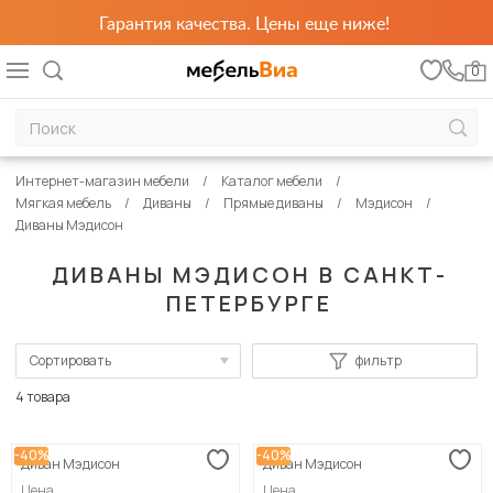
Гарантия качества. Цены еще ниже!
0
Интернет-магазин мебели
Каталог мебели
Мягкая мебель
Диваны
Прямые диваны
Мэдисон
Диваны Мэдисон
ДИВАНЫ МЭДИСОН В САНКТ-
ПЕТЕРБУРГЕ
Сортировать
фильтр
По популярности
4 товара
Сначала дешевые
-40%
-40%
Диван Мэдисон
Диван Мэдисон
Сначала дорогие
Цена
Цена