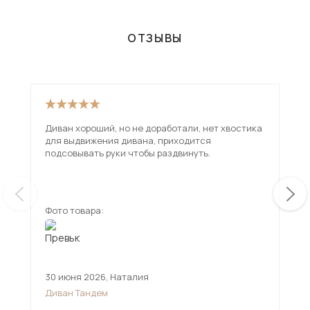
ОТЗЫВЫ
Диван хороший, но не доработали, нет хвостика
Взя
для выдвижения дивана, приходится
вар
подсовывать руки чтобы раздвинуть.
исп
чем
ещ
Фото товара:
Фот
30 июня 2026
,
Наталия
12 
Диван Тандем
Див