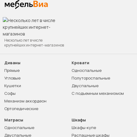
Несколько лет в числе
крупнейших интернет-магазинов
Диваны
Кровати
Прямые
Односпальные
Угловые
Полутороспальные
Кушетки
Двуспальные
Софы
С подъемным механизмом
Механизм аккордеон
Ортопедические
Матрасы
Шкафы
Односпальные
Шкафы-купе
Двуспальные
Распашные шкафы