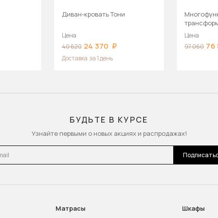
Диван-кровать Тони
Многофун
трансформ
кровать
Цена
Цена
24 370
76
40 620
97 060
Доставка
за 1 день
БУДЬТЕ В КУРСЕ
Узнайте первыми о новых акциях и распродажах!
l
Подписать
Матрасы
Шкафы