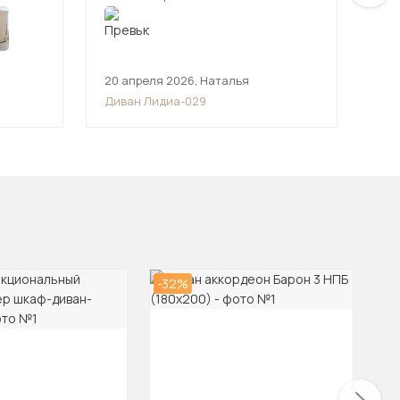
20 апреля 2026
,
Наталья
7 а
Диван Лидиа-029
Див
овать
-32%
-2