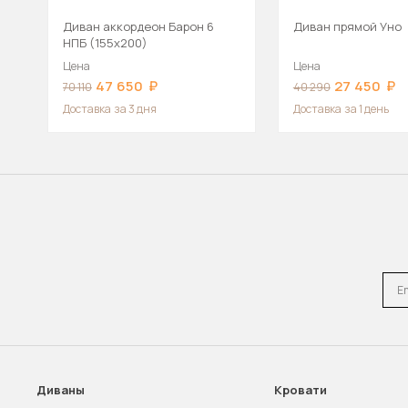
Диван аккордеон Барон 6
Диван прямой Уно
НПБ (155х200)
Цена
Цена
47 650
27 450
70 110
40 290
Доставка
за 3 дня
Доставка
за 1 день
Emai
Диваны
Кровати