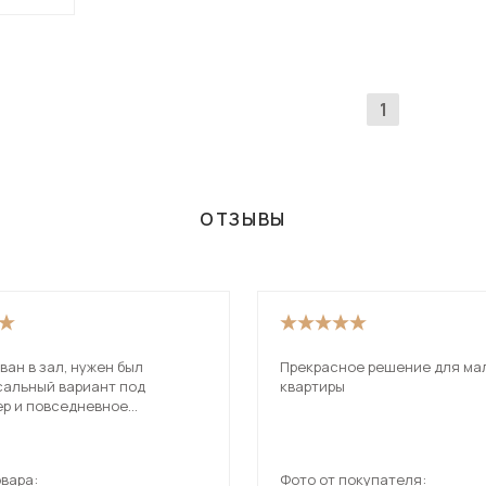
Посмотреть все шкафы
Посмотреть все кровати
Посмотреть все диваны
1
Все товары распродажи
Посмотреть всю
мотреть все кухни и столовые группы
ОТЗЫВЫ
ван в зал, нужен был
Прекрасное решение для ма
сальный вариант под
квартиры
ер и повседневное
ование. В итоге оказался
обнее, чем ожидал.
вара:
Фото от покупателя: