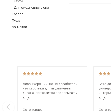
Тахты
Столы и стулья
Для ежедневного сна
Кресла
Шкафы и стеллажи
Пуфы
Комоды и тумбы
Банкетки
Вешалки и обувницы
Гарнитуры
Пос
Диван хороший, но не доработали,
Взял ди
нет хвостика для выдвижения
универ
дивана, приходится подсовывать
интерь
руки чтобы раздвинуть.
использ
ещё
ещё
даже уд
Фото товара:
Фото то