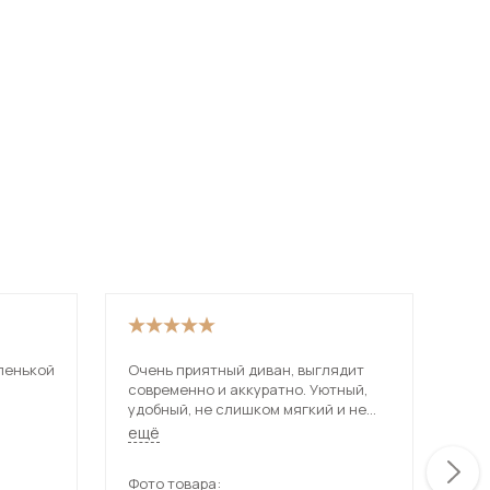
Шкафы-купе для дачи
 мебель для гостиных
ленькой
Очень приятный диван, выглядит
Иск
современно и аккуратно. Уютный,
и о
удобный, не слишком мягкий и не
рас
твердый. Описанию на сайте
Исп
ещё
ещ
сооьветствует.
спа
Фото товара:
Фот