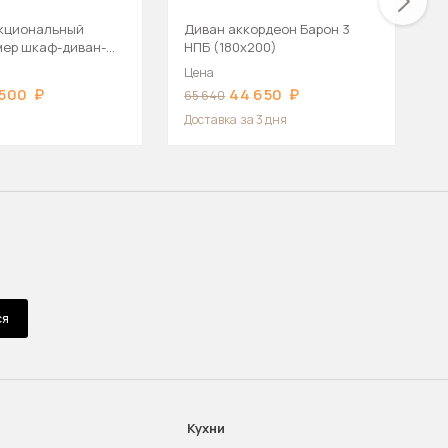
кциональный
Диван аккордеон Барон 3
М
ер шкаф-диван-
НПБ (180х200)
т
к
Цена
Ц
 500
44 650
65 640
8
Доставка
за 3 дня
ся
Кухни