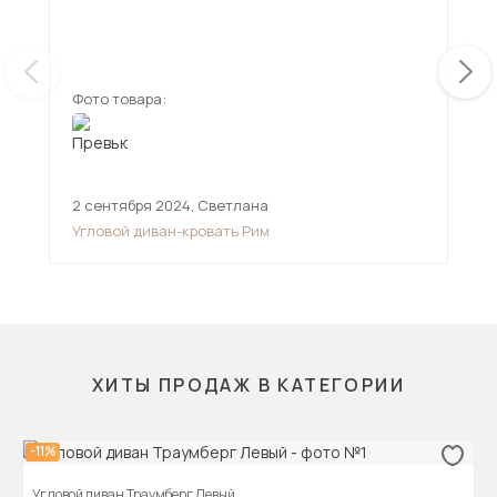
мен
смо
ещ
дов
Фото товара:
Фот
2 сентября 2024
,
Светлана
11 
Угловой диван-кровать Рим
Угл
ХИТЫ ПРОДАЖ В КАТЕГОРИИ
-11%
Угловой диван Траумберг Левый