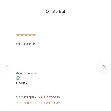
ОТЗЫВЫ
ОТЛИЧНЫЙ!
Див
низ
мен
смо
ещ
дов
Фото товара:
Фот
2 сентября 2024
,
Светлана
11 
Угловой диван-кровать Рим
Угл