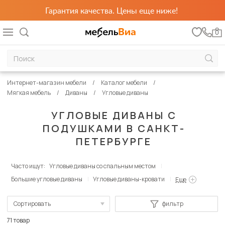
Гарантия качества. Цены еще ниже!
0
Интернет-магазин мебели
Каталог мебели
Мягкая мебель
Диваны
Угловые диваны
УГЛОВЫЕ ДИВАНЫ С
ПОДУШКАМИ В САНКТ-
ПЕТЕРБУРГЕ
Часто ищут:
Угловые диваны со спальным местом
Большие угловые диваны
Угловые диваны-кровати
Еще
Сортировать
фильтр
По популярности
71 товар