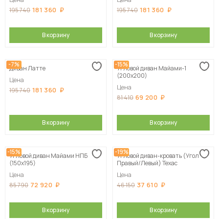
181 360
181 360
195 740
195 740
В корзину
В корзину
-7%
-15%
Диван Латте
Угловой диван Майами-1
(200х200)
Цена
Цена
181 360
195 740
69 200
81 410
В корзину
В корзину
-15%
-19%
Угловой диван Майами НПБ
Угловой диван-кровать (Угол
(150х195)
Правый/Левый) Техас
Цена
Цена
72 920
37 610
85 790
46 150
В корзину
В корзину