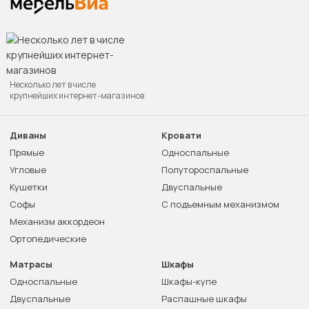
Несколько лет в числе
крупнейших интернет-магазинов
Диваны
Кровати
Прямые
Односпальные
Угловые
Полутороспальные
Кушетки
Двуспальные
Софы
С подъемным механизмом
Механизм аккордеон
Ортопедические
Матрасы
Шкафы
Односпальные
Шкафы-купе
Двуспальные
Распашные шкафы