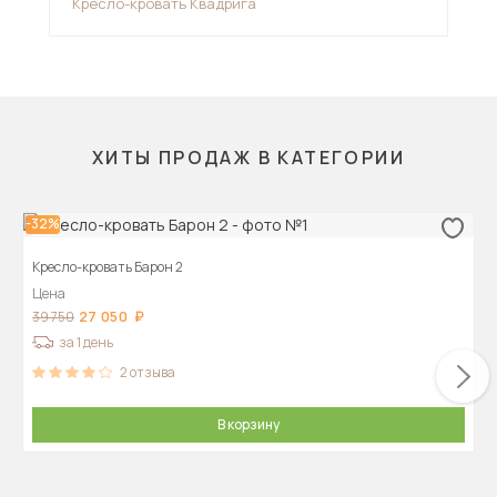
Кресло-кровать Квадрига
Кре
ХИТЫ ПРОДАЖ В КАТЕГОРИИ
-32%
Кресло-кровать Барон 2
Цена
27 050
39 750
за 1 день
2
отзыва
В корзину