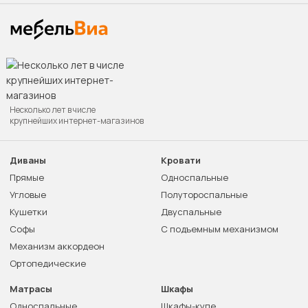
Несколько лет в числе
крупнейших интернет-магазинов
Диваны
Кровати
Прямые
Односпальные
Угловые
Полутороспальные
Кушетки
Двуспальные
Софы
С подъемным механизмом
Механизм аккордеон
Ортопедические
Матрасы
Шкафы
Односпальные
Шкафы-купе