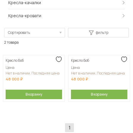
Кресла-качалки
Кресла-кровати
Сортировать
фильтр
По популярности
2 товара
Сначала дешевые
Кресло Боб
Кресло Боб
Сначала дорогие
Цена
Цена
Нет в наличии. Последняя цена
Нет в наличии. Последняя цена
48 000
48 000
В корзину
В корзину
1