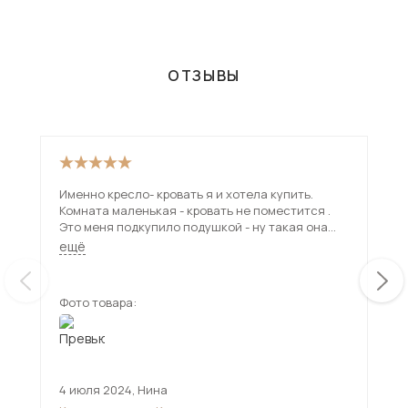
ОТЗЫВЫ
Именно кресло- кровать я и хотела купить.
Бар
Комната маленькая - кровать не поместится .
поб
Это меня подкупило подушкой - ну такая она
уме
пухлая и прикольная - хочу . Купила !
Кре
ещё
ещ
соч
Фото товара:
Фот
4 июля 2024
,
Нина
5 и