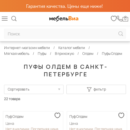
Гарантия качества. Цены еще ниже!
0
Интернет-магазин мебели
Каталог мебели
Мягкая мебель
Пуфы
В прихожую
Олдем
Пуфы Олдем
ПУФЫ ОЛДЕМ В САНКТ-
ПЕТЕРБУРГЕ
Сортировать
фильтр
По популярности
22 товара
Сначала дешевые
Пуф Олдем
Пуф Олдем
Сначала дорогие
Цена
Цена
Нет в наличии. Последняя цена
Нет в наличии. Последняя цена