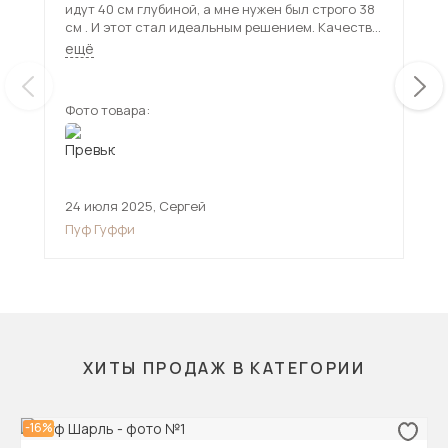
идут 40 см глубиной, а мне нужен был строго 38
см . И этот стал идеальным решением. Качество
видно сразу: 1. Вес пуфика 5,5 кг что больше
ещё
других почти на 2 кг, за счёт качественного
твёрдого каркаса внутри 2. Швы все очень
аккуратны 3. Цвет универсальный подойдёт в
Фото товара:
любую стильную каркасную мебель 4. Ножки это
Фот
цельная сварная конструкция. А не отдельные
ножки как у других пуфиков
24 июля 2025
,
Сергей
,
Пуф Гуффи
ХИТЫ ПРОДАЖ В КАТЕГОРИИ
-16%