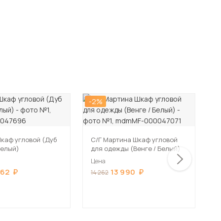
-2%
-
каф угловой (Дуб
С/Г Мартина Шкаф угловой
белый)
для одежды (Венге / Белый)
Ш
М
Цена
К
962
13 990
Ц
14 262
1