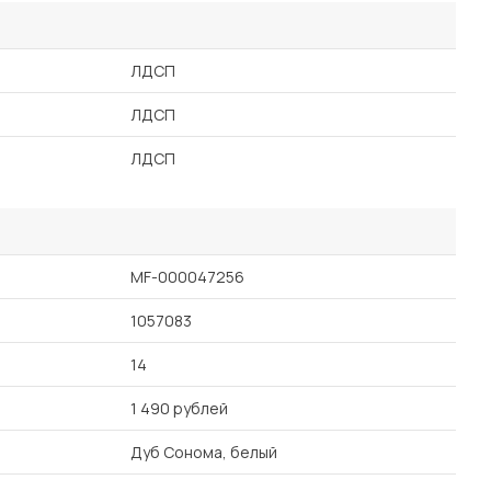
ЛДСП
ЛДСП
ЛДСП
MF-000047256
1057083
14
1 490 рублей
Дуб Сонома, белый