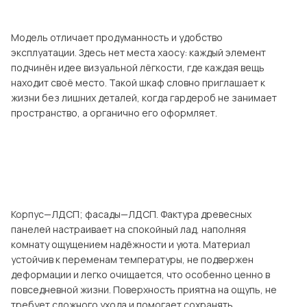
Посмотреть все шкафы
Посмотреть все кровати
Модель отличает продуманность и удобство
эксплуатации. Здесь нет места хаосу: каждый элемент
Посмотреть все диваны
подчинён идее визуальной лёгкости, где каждая вещь
Все товары распродажи
находит своё место. Такой шкаф словно приглашает к
жизни без лишних деталей, когда гардероб не занимает
Посмотреть всю
пространство, а органично его оформляет.
мотреть все кухни и столовые группы
Корпус—ЛДСП; фасады—ЛДСП. Фактура древесных
панелей настраивает на спокойный лад, наполняя
комнату ощущением надёжности и уюта. Материал
устойчив к переменам температуры, не подвержен
деформации и легко очищается, что особенно ценно в
повседневной жизни. Поверхность приятна на ощупь, не
требует сложного ухода и помогает сохранять