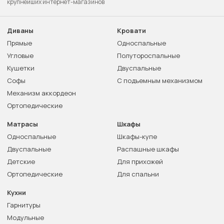
крупнейших интернет-магазинов
Диваны
Кровати
Прямые
Односпальные
Угловые
Полутороспальные
Кушетки
Двуспальные
Софы
С подъемным механизмом
Механизм аккордеон
Ортопедические
Матрасы
Шкафы
Односпальные
Шкафы-купе
Двуспальные
Распашные шкафы
Детские
Для прихожей
Ортопедические
Для спальни
Кухни
Гарнитуры
Модульные