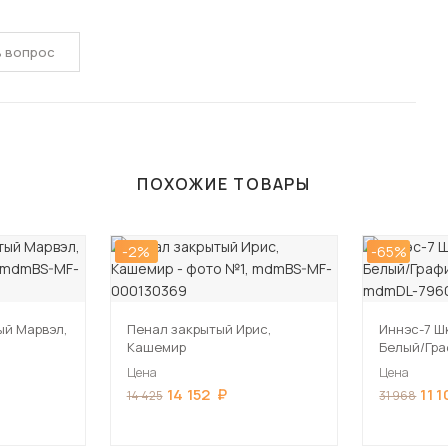
ь вопрос
ПОХОЖИЕ ТОВАРЫ
-2%
-65%
ый Марвэл,
Пенал закрытый Ирис,
Иннэс-7 Ш
Кашемир
Белый/Гр
Цена
Цена
14 152
11 
14 425
31 968