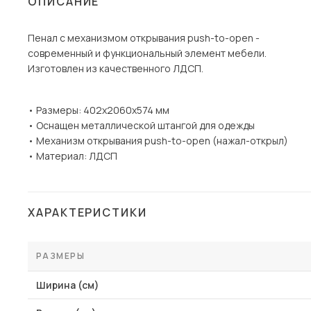
ОПИСАНИЕ
Столы и стулья
Пенал с механизмом открывания push-to-open -
Шкафы и стеллажи
современный и функциональный элемент мебели.
Комоды и тумбы
Изготовлен из качественного ЛДСП.
Вешалки и обувницы
Гарнитуры
• Размеры: 402х2060х574 мм
• Оснащен металлической штангой для одежды
Пос
• Механизм открывания push-to-open (нажал-открыл)
• Материал: ЛДСП
ХАРАКТЕРИСТИКИ
РАЗМЕРЫ
Ширина (см)