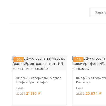
Задат
-2%
-2%
Шкаф 2-х створчатый Марвэл,
Шкаф 2-х створчат
Графит/Браш графит
Кашемир
Цена
Цена
21 810
20 834
22 233
21 238