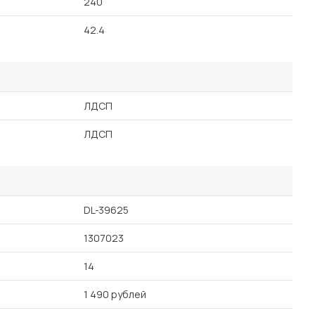
240
42.4
ЛДСП
ЛДСП
DL-39625
1307023
14
1 490 рублей