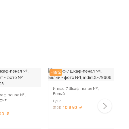
-65%
-
Иннэс-7 Шкаф-пенал №1,
Белый
каф-пенал №1,
Ш
афит
К
Цена
10 840
Ц
31 217
100
2