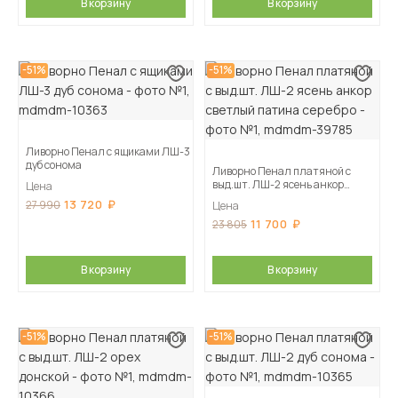
В корзину
В корзину
-51%
-51%
Ливорно Пенал с ящиками ЛШ-3
дуб сонома
Ливорно Пенал платяной с
выд.шт. ЛШ-2 ясень анкор
Цена
светлый патина серебро
13 720
27 990
Цена
11 700
23 805
В корзину
В корзину
-51%
-51%