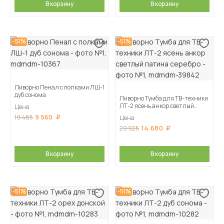
В корзину
В корзину
-51%
-51%
Ливорно Пенал с полками ЛШ-1
дуб сонома
Ливорно Тумба для ТВ-техники
ЛТ-2 ясень анкор светлый
Цена
патина серебро
9 560
19 485
Цена
14 680
29 925
В корзину
В корзину
-51%
-51%