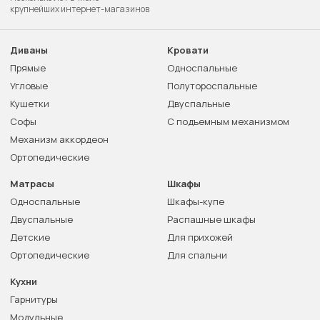
крупнейших интернет-магазинов
Диваны
Кровати
Прямые
Односпальные
Угловые
Полутороспальные
Кушетки
Двуспальные
Софы
С подъемным механизмом
Механизм аккордеон
Ортопедические
Матрасы
Шкафы
Односпальные
Шкафы-купе
Двуспальные
Распашные шкафы
Детские
Для прихожей
Ортопедические
Для спальни
Кухни
Гарнитуры
Модульные