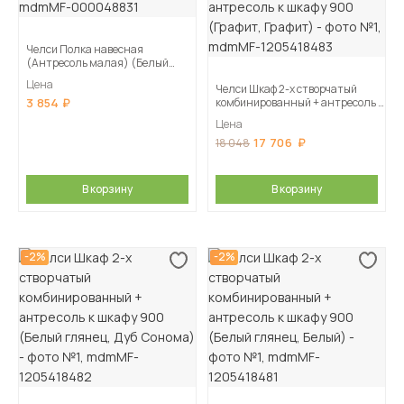
Челси Полка навесная
(Антресоль малая) (Белый
глянец, Белый)
Цена
Челси Шкаф 2-х створчатый
3 854
комбинированный + антресоль к
шкафу 900 (Графит, Графит)
Цена
17 706
18 048
В корзину
В корзину
-2%
-2%