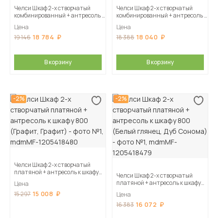
Челси Шкаф 2-х створчатый
Челси Шкаф 2-х створчатый
комбинированный + антресоль к
комбинированный + антресоль к
шкафу 900 (Белый глянец, Дуб
шкафу 900 (Белый глянец,
Цена
Цена
Сонома)
Белый)
18 784
18 040
19 146
18 388
В корзину
В корзину
-2%
-2%
Челси Шкаф 2-х створчатый
платяной + антресоль к шкафу
Челси Шкаф 2-х створчатый
800 (Графит, Графит)
платяной + антресоль к шкафу
Цена
800 (Белый глянец, Дуб
15 008
15 297
Цена
Сонома)
16 072
16 383