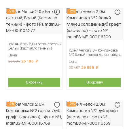
-2%
-2%
Кухня Челси 2,0м Бетон светлый,
Белый (Кастилло темный)
Кухня Челси 2,0м Компановка
№2 белый глянец холодный/дуб
Цена
крафт (кастилло)
26 186
26 694
Цена
29 888
30 467
В корзину
В корзину
-2%
-2%