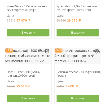
Кухня Челси 2,0м Компановка
Кухня Челси 2,0м Компановка
№2 графит/дуб крафт
№2 дуб крафт (кастилло)
(кастилло)
Цена
Цена
27 976
28 052
28 518
28 596
В корзину
В корзину
-2%
-54%
Челси Шкаф 1600 (Белый
Челси Антресоль к шкафу (1600),
глянец, Дуб Сонома)
Графит
Цена
Цена
25 928
7 408
26 431
16 182
В корзину
В корзину