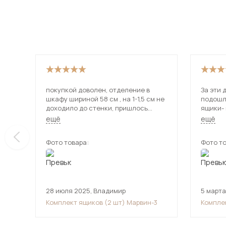
покупкой доволен, отделение в
За эти 
шкафу шириной 58 см , на 1-1,5 см не
подошли. Муж немного п
доходило до стенки, пришлось
ящики- 
вставку прикрепить . Удобно теперь
направляющие
ещё
ещё
хранить и брать мелкие вещи из
белый, 
шкафа
Фото товара:
Фото то
28 июля 2025
,
Владимир
5 марта
Комплект ящиков (2 шт) Марвин-3
Компле