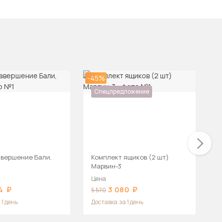
-45%
-6
Спецпредложение
авершение Бали,
Комплект ящиков (2 шт)
К
Марвин-3
Цена
Ц
4
3 080
5 570
1
 1 день
Доставка
за 1 день
Д