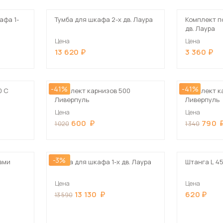
афа 1-
Тумба для шкафа 2-х дв. Лаура
Комплект п
дв. Лаура
Цена
Цена
13 620
3 360
-41%
-41%
0 С
Комплект карнизов 500
Комплект к
Ливерпуль
Ливерпуль
Цена
Цена
600
790
1 020
1 340
-3%
ами
Тумба для шкафа 1-х дв. Лаура
Штанга L 4
Цена
Цена
13 130
620
13 590