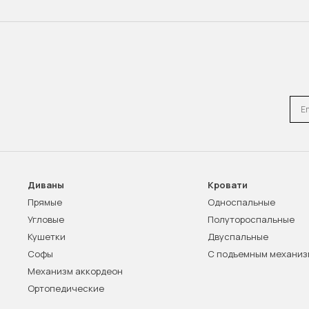
Emai
Диваны
Кровати
Прямые
Односпальные
Угловые
Полутороспальные
Кушетки
Двуспальные
Софы
С подъемным механи
Механизм аккордеон
Ортопедические