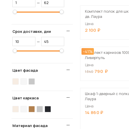
—
Комплект полок для шк
дв. Лаура
Цена
2 100
Срок доставки, дни
—
-41%
Комплект карнизов 100
Ливерпуль
Цена
Цвет фасада
790
1 340
Шкаф 1-дверный с полк
Цвет каркаса
Лаура
Цена
14 860
Материал фасада