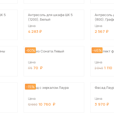
Посмотреть все шкафы
Посмотреть все кровати
ШК 5
Антресоль для шкафа ШК 5
Антресоль 
(1200), Белый
(800), Граф
Посмотреть все диваны
Все товары распродажи
Цена
Цена
4 283
2 567
Посмотреть всю
мотреть все кухни и столовые группы
-60%
-46%
ины
Карниз Соната Левый
Комплект ф
Цена
Цена
70
1 110
175
2 040
-15%
Фасад с зеркалом Лаура
Фасад Лау
Цена
Цена
10 760
3 970
12 660