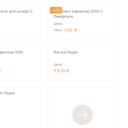
-41%
олок для шкафа 2-
Комплект карнизов 2000 С
Ливерпуль
Цена
1 110
1 880
арнизов 1000
Фасад Лаура
Цена
3 970
56 Лаура