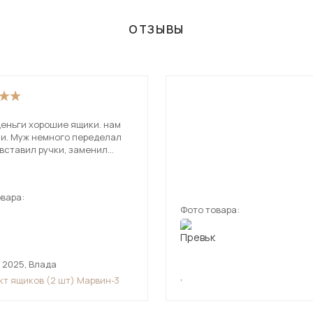
ОТЗЫВЫ
деньги хорошие ящики. нам
еределал
вставил ручки, заменил
. цвет не чисто
с сероватым оттенком.
вара:
Фото товара:
 2025
,
Влада
,
кт ящиков (2 шт) Марвин-3