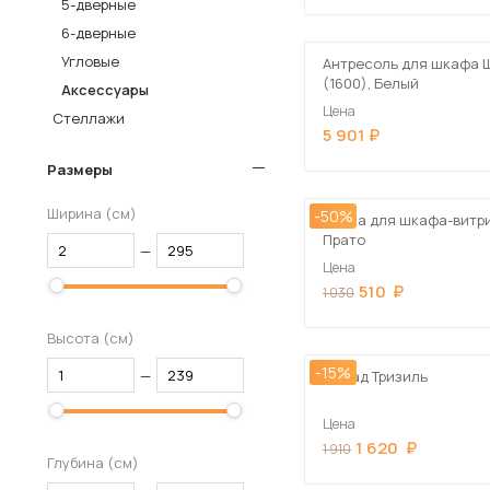
5-дверные
Столы и стулья
6-дверные
Угловые
Шкафы и стеллажи
Антресоль для шкафа 
(1600), Белый
Аксессуары
Комоды и тумбы
Цена
Стеллажи
Вешалки и обувницы
5 901
Гарнитуры
Размеры
Пос
Ширина (см)
-50%
Полка для шкафа-витр
Прато
—
Цена
510
1 030
Высота (см)
-15%
—
Фасад Тризиль
Цена
1 620
1 910
Глубина (см)