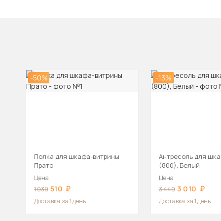
-50%
-13%
Полка для шкафа-витрины
Антресоль для шка
Прато
(800), Белый
Цена
Цена
510
3 010
1 030
3 440
Доставка
за 1 день
Доставка
за 1 день