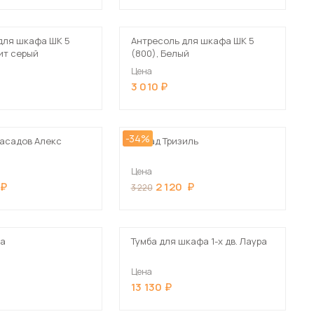
Шкафы-купе для дачи
для шкафа ШК 5
Антресоль для шкафа ШК 5
ит серый
(800), Белый
Цена
3 010
 мебель для гостиных
-34%
асадов Алекс
Фасад Тризиль
Цена
2 120
3 220
ра
Тумба для шкафа 1-х дв. Лаура
Цена
13 130