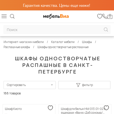
Гарантия качества. Цены еще ниже!
0
Интернет-магазин мебели
Каталог мебели
Шкафы
Распашные шкафы
Шкафы одностворчатые распашные
ШКАФЫ ОДНОСТВОРЧАТЫЕ
РАСПАШНЫЕ В САНКТ-
ПЕТЕРБУРГЕ
Сортировать
фильтр
По популярности
188 товаров
Сначала дешевые
Шкаф Киото
Шкаф для белья НМ 013.01-02 с
Сначала дорогие
ящиками «Фанк» Дуб сонома/