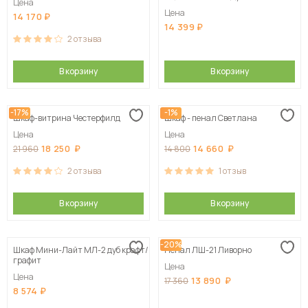
Цена
белый скандинавский
Цена
14 170
14 399
2
отзыва
В корзину
В корзину
-17%
-1%
Шкаф-витрина Честерфилд
Шкаф - пенал Светлана
Цена
Цена
18 250
14 660
21 960
14 800
2
отзыва
1
отзыв
В корзину
В корзину
-20%
Шкаф Мини-Лайт МЛ-2 дуб крафт/
Пенал ЛШ-21 Ливорно
графит
Цена
Цена
13 890
17 360
8 574