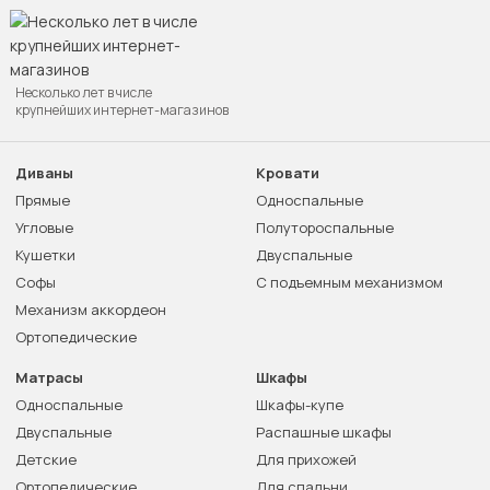
Несколько лет в числе
крупнейших интернет-магазинов
Диваны
Кровати
Прямые
Односпальные
Угловые
Полутороспальные
Кушетки
Двуспальные
Софы
С подъемным механизмом
Механизм аккордеон
Ортопедические
Матрасы
Шкафы
Односпальные
Шкафы-купе
Двуспальные
Распашные шкафы
Детские
Для прихожей
Ортопедические
Для спальни