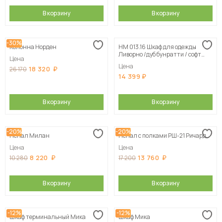
В корзину
В корзину
-30%
Колонна Норден
НМ 013.16 Шкаф для одежды
Ливорно /дуб бунратти / софт
Цена
графит
Цена
18 320
26 170
14 399
В корзину
В корзину
-20%
-20%
Пенал Милан
Пенал с полками РШ-21 Ричард
Цена
Цена
8 220
13 760
10 280
17 200
В корзину
В корзину
-12%
-12%
Шкаф терминальный Мика
Шкаф Мика