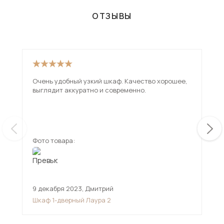
ОТЗЫВЫ
Очень удобный узкий шкаф. Качество хорошее,
Шка
выглядит аккуратно и современно.
так
сам
Фото товара:
Фот
9 декабря 2023
,
Дмитрий
16 
Шкаф 1-дверный Лаура 2
Шка