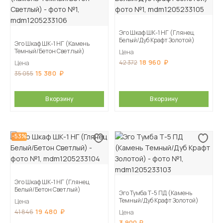
Эго Шкаф ШК-1 НГ (Глянец
Белый/Дуб Крафт Золотой)
Эго Шкаф ШК-1 НГ (Камень
Темный/Бетон Светлый)
Цена
18 960
42 372
Цена
15 380
35 055
В корзину
В корзину
-53%
Эго Шкаф ШК-1 НГ (Глянец
Белый/Бетон Светлый)
Эго Тумба Т-5 ПД (Камень
Темный/Дуб Крафт Золотой)
Цена
19 480
41 846
Цена
3 900