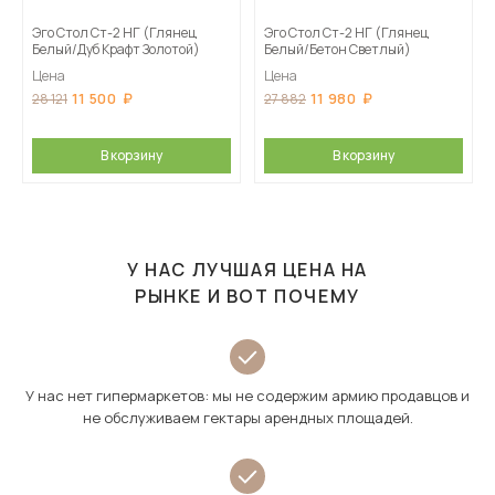
Эго Стол Ст-2 НГ (Глянец
Эго Стол Ст-2 НГ (Глянец
Белый/Дуб Крафт Золотой)
Белый/Бетон Светлый)
Цена
Цена
11 500
11 980
28 121
27 882
В корзину
В корзину
У НАС ЛУЧШАЯ ЦЕНА НА
РЫНКЕ И ВОТ ПОЧЕМУ
У нас нет гипермаркетов: мы не содержим армию продавцов и
не обслуживаем гектары арендных площадей.