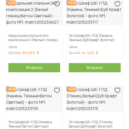
-55%
-58%
Модульная спальня Эго,
Эго Шкаф ШК-1 ПД (Камень
композиция 2 (Белый глянец/
Темный/Дуб Крафт Золотой)
Бетон Светлый)
Цена
Цена
99 500
14 420
219 902
34 479
В корзину
В корзину
-56%
-55%
Эго Шкаф ШК-1 ПД (Камень
Эго Шкаф ШК-1 ПД (Глянец
Темный/Бетон Светлый)
Белый/Дуб Крафт Золотой)