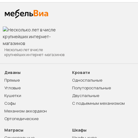
Несколько лет в числе
крупнейших интернет-магазинов
Диваны
Кровати
Прямые
Односпальные
Угловые
Полутороспальные
Кушетки
Двуспальные
Софы
С подъемным механизмом
Механизм аккордеон
Ортопедические
Матрасы
Шкафы
Односпальные
Шкафы-купе