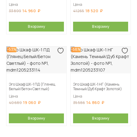
Цена
Цена
14 960
18 520
33 899
41 265
В корзину
В корзину
-53%
-58%
Эго Шкаф ШК-1 ПД (Глянец
Эго Шкаф ШК-1 НГ (Камень
Белый/Бетон Светлый)
Темный/Дуб Крафт Золотой)
Цена
Цена
19 060
14 860
40 689
35 586
В корзину
В корзину