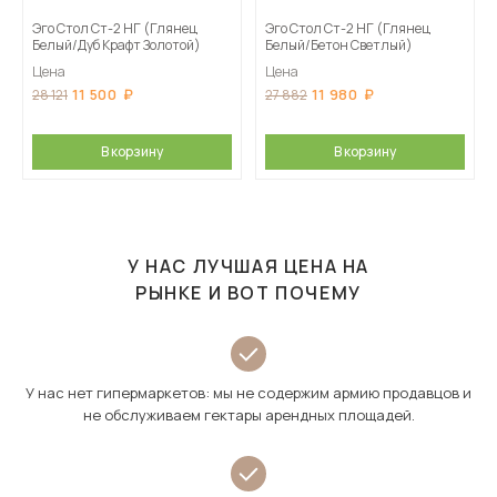
Эго Стол Ст-2 НГ (Глянец
Эго Стол Ст-2 НГ (Глянец
Белый/Дуб Крафт Золотой)
Белый/Бетон Светлый)
Цена
Цена
11 500
11 980
28 121
27 882
В корзину
В корзину
У НАС ЛУЧШАЯ ЦЕНА НА
РЫНКЕ И ВОТ ПОЧЕМУ
У нас нет гипермаркетов: мы не содержим армию продавцов и
не обслуживаем гектары арендных площадей.